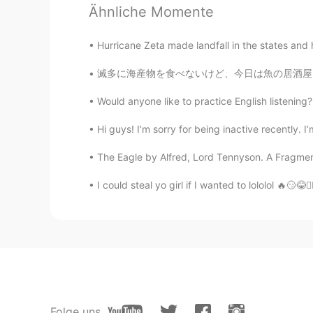
Ähnliche Momente
Janじゃん
EN
JP
Hurricane Zeta made landfall in the states and h
@MARIMARIMARIMARI
オッケー牧
滅多に海産物を食べないけど、今日は魚の居酒屋に行きました〜店員が新鮮な魚を持ってきて、選
Janじゃん
Would anyone like to practice English listeni
EN
JP
Hi guys! I’m sorry for being inactive recently. I’
@yotsuba
ああーなるほど！ありが
The Eagle by Alfred, Lord Tennyson. A Fragment
Janじゃん
I could steal yo girl if I wanted to lololol 🔥
EN
JP
@Yuki P
ありがとうゆきぴ！🙂😊
MARIMARIMARIMARI
JP
EN
KR
日本語でピッタリの言葉あるかなあ。
Folge uns