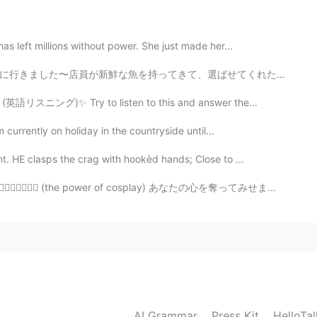
2020.08.19 07:42
as left millions without power. She just made her...
場！覚えておきます！
ばせてくれた！焼きたての魚がふわふわで美味しかった！ホテルもでかいし、新鮮だから、甘かった！でもやっぱりだ...
2020.08.19 07:41
ng? (英語リスニング)✨ Try to listen to this and answer the...
m currently on holiday in the countryside until...
とうございます！
. HE clasps the crag with hookèd hands; Close to ...
2020.08.19 07:41
😏😂✌🏼💁🏼‍♀️🙆🏻‍♂️ (the power of cosplay) あなたの心を奪ってみせま...
2020.08.18 23:13
 「借りは返せよ」かな？😉
AI Grammar
Press Kit
HelloTa