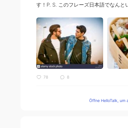
す！P. S. このフレーズ日本語でなんと
78
8
Kommentare
Öffne HelloTalk, um 
MARIMARIMARIMARI
JP
EN
KR
@Janじゃん
Haaaaa…OK! …