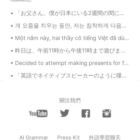
KR
EN
이런 😅
「お父さん。僕が日本にいる2週間の間に、あなたは死なないでください。頼むよ。」 と癌と闘っているお父さんに言いました。 私は先週の木曜日に帰りました。 彼は昨日、亡くなりました。 本当に...
jude
2021.03.13 22:56
개 오줌을 치우는 동안, 저는 침착하게 다음과 같이 선언했습니다. 이 우정은 끝났어요. 이제부터 우리는 룸메이트일 뿐이에요. 집세를 내셔야 해요. 개는 양...
KR
EN
Một năm này, hai thầy cô tiếng Việt đã dùng bài báo để dạy tiếng Việt cho tôi. Theo tôi thì học b...
I understand too. My dog too😚😔😁
昨日は、午前11時から午後11時まで遊びました。 居酒屋 居酒屋 寿司屋 カラオケ 焼き鳥 焼き鳥 カラオケ よく頑張りました。 とても楽しかったです。 私が今でも日本語の勉強をしている...
Soongjae 숭재
2021.03.13 22:40
Decided to attempt making presents for family. I am not good at painting or crafting. but I had f...
KR
EN
‘어서 치워요, 제인 씨’라고 하는 것 같아요
「英語でネイティブスピーカーのように喋れるようになりた〜い！」と言っている人が多いです。 でも、その目標は多分無理と思います。 なぜかというと、人の性格は喋り方と繋がっているからです。 例...
😂
Jane
2021.03.13 21:27
關注我們
EN
KR
IT
SL
@Owen
-> exactly. No shame, no
remorse = no friend. 😤
Jane
2021.03.13 21:23
外語學習聊天
AI Grammar
Press Kit
EN
KR
IT
SL