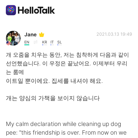
語言交換應用
Jane
2021.03.13 19:49
EN
KR
IT
SL
AI Grammar Checker
개 오줌을 치우는 동안, 저는 침착하게 다음과 같이
선언했습니다. 이 우정은 끝났어요. 이제부터 우리
繁體中文
는 룸메
이트일 뿐이에요. 집세를 내셔야 해요.
English
简体中文
개는 양심의 가책을 보이지 않습니다
Español
العربية
My calm declaration while cleaning up dog
Français
Deutsch
pee: "this friendship is over. From now on we