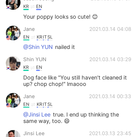
KR
EN
Your poppy looks so cute! 😊
Jane
2021.03.14 04:08
EN
KR
IT
SL
@Shin YUN
nailed it
Shin YUN
2021.03.14 03:29
KR
EN
Dog face like "You still haven't cleaned it
up? chop chop!" lmaooo
Jane
2021.03.14 00:33
EN
KR
IT
SL
@Jinsi Lee
true. I end up thinking the
same way, too. 😄
Jinsi Lee
2021.03.13 23:45