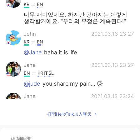
KR
EN
너무 재미있네요. 하지만 강아지는 이렇게
생각할거에요. "우리의 우정은 계속된다!"
John
2021.03.13 23:27
KR
EN
@Jane
haha it is life
Jane
2021.03.13 23:27
EN
KR
IT
SL
@jude
you share my pain... 🥲
Jane
2021.03.13 23:24
EN
KR
IT
SL
打開HelloTalk加入聊天
@John
you won't think it's so funny
when y'all come visit. 🐕 💦 🙉
John
2021.03.13 23:13
相關動態