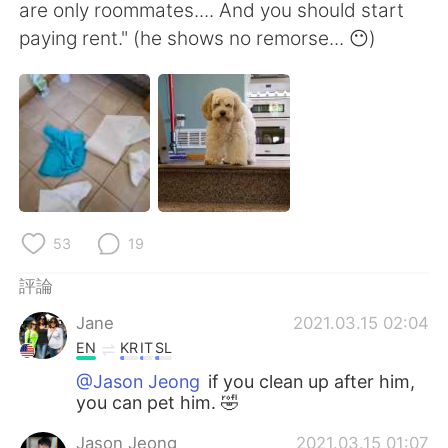
日本語
한국어
are only roommates.... And you should start
paying rent." (he shows no remorse... 😶)
Русский
ไทย
Indonesia
Italiano
Türkçe
Tiếng Việt
Português
53
19
評論
Jane
2021.03.15 02:04
EN
KR
IT
SL
@Jason Jeong
if you clean up after him,
you can pet him. 🤣
Jason Jeong
2021.03.15 01:07