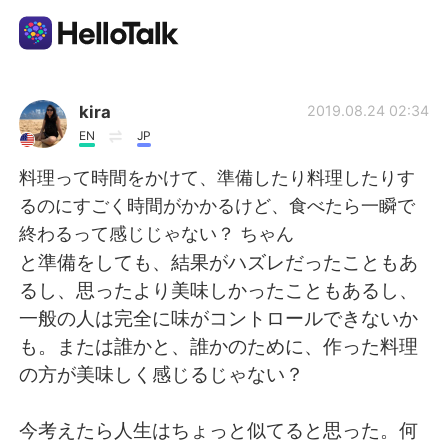
언어 교환 앱
kira
2019.08.24 02:34
EN
JP
AI Grammar Checker
料理って時間をかけて、準備したり料理したりす
るのにすごく時間がかかるけど、食べたら一瞬で
한국어
終わるって感じじゃない？ ちゃん
と準備をしても、結果がハズレだったこともあ
るし、思ったより美味しかったこともあるし、
English
简体中文
一般の人は完全に味がコントロールできないか
も。または誰かと、誰かのために、作った料理
繁體中文
Español
の方が美味しく感じるじゃない？
العربية
Français
今考えたら人生はちょっと似てると思った。何