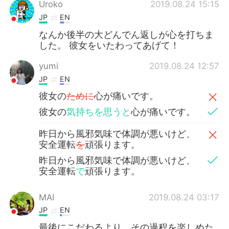
Uroko
2019.08.24 15:15
JP
EN
なんか後半の大どんでん返しが心を打ちま
した。 彼女をいたわってあげて！
yumi
2019.08.24 12:57
JP
EN
彼女の
ために
心が痛いです。
彼女の
気持ちを思うと
心が痛いです。
昨日から風邪気味で体調が悪いけど、
安全運転
を
頑張ります。
昨日から風邪気味で体調が悪いけど、
安全運転
で
頑張ります。
MAI
2019.08.24 03:17
JP
EN
最後にこだわるより、その過程を楽しめた