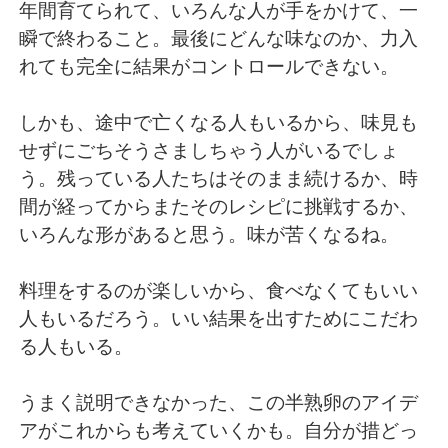
Deutsch
日本語
年間育てられて、いろんな人が手をかけて、一
瞬で終わること。最後にどんな味なのか、力入
Русский
ไทย
れても完全に結果がコントロールできない。
Indonesia
Italiano
しかも、途中で亡くなる人もいるから、味見も
せずにごちそうさましちゃう人がいるでしょ
Türkçe
Tiếng Việt
う。残っている人たちはそのまま続けるか、時
間が経ってからまたそのレシピに挑戦するか、
Português
いろんな形があると思う。味が苦くなるね。
料理をするのが楽しいから、食べなくてもいい
人もいるだろう。いい結果を出すためにこだわ
る人もいる。
うまく説明できなかった、この半熟卵のアイデ
アがこれからも考えていくかも。自分が措どっ