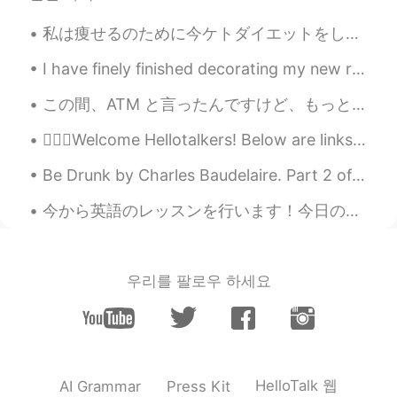
私は痩せるのために今ケトダイエットをしてる I’ve been on a Keto diet in order to loose weight ダイエットのために炭水化物をあまり食べれない ...
I have finely finished decorating my new room it's taken a long time to do. I've been busy every ...
この間、ATM と言ったんですけど、もっとこの略語について言いたいです ご存じのように、”Automatic Teller Machine” の略語でしょうね 🏧 automatic (自動)...
💁🏻‍♀️Welcome Hellotalkers! Below are links for help learning English! 👉🏽Letter sounds: h...
Be Drunk by Charles Baudelaire. Part 2 of 2. And if sometimes, on the steps of a palace or th...
今から英語のレッスンを行います！今日の話題は下記によります 「来週スペインに行きます。」 「I will go to Spain next week.」 上の日本語は正しい？下の英語は自然...
우리를 팔로우 하세요
HelloTalk 웹
AI Grammar
Press Kit