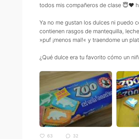
todos mis compañeros de clase 😇❤ ha
Ya no me gustan los dulces ni puedo 
contienen rasgos de mantequilla, lech
»puf ¡menos mal!« y traendome un plat
¿Qué dulce era tu favorito cómo un ni
63
32