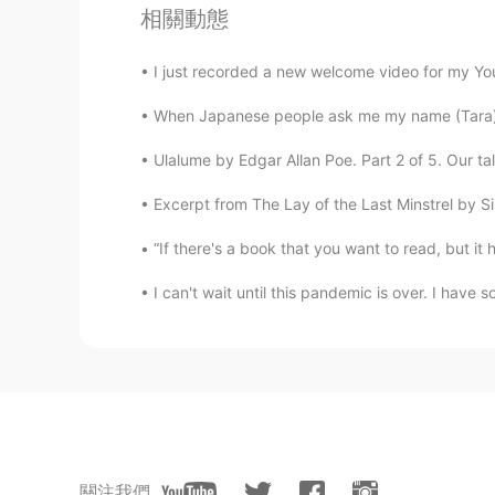
相關動態
Cuando era pequeña mi "sweet treat
animales distintos por encima.
I just recorded a new welcome video for my YouT
Cuando era pequeña mi "sweet trea
animales distintos por encima.
When Japanese people ask me my name (Tara) 
Mi maestra de guardería siempre
Ulalume by Edgar Allan Poe. Part 2 of 5. Our ta
Mi maestra de guardería siempre
Excerpt from The Lay of the Last Minstrel by Si
ellas.
“If there's a book that you want to read, but it h
Sólo digamos que yo era la más
b
😇❤ hay que hacer lo que hay que
I can't wait until this pandemic is over. I have 
Sólo digamos que yo era la más 
hay que hacer lo que hay que hace
Angel
ES
EN
Nunca fui fan de los dulces, hast
關注我們