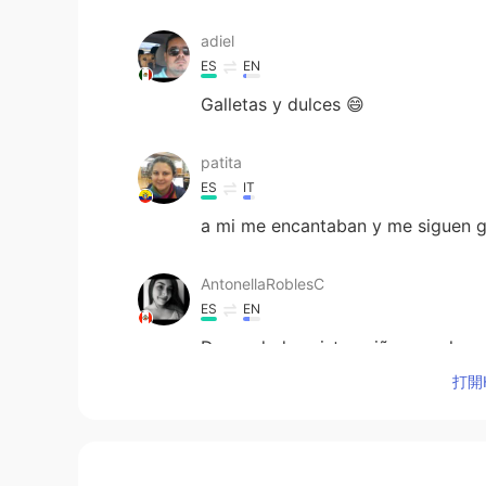
adiel
ES
EN
Galletas y dulces 😄
patita
ES
IT
a mi me encantaban y me siguen 
AntonellaRoblesC
ES
EN
De verdad ¿existen niños que les 
De verdad ¿existen niños
a los
que
打開H
🤔😵 Para mi fue
ron
una violación d
🤔😵 Para mi fue una violación de l