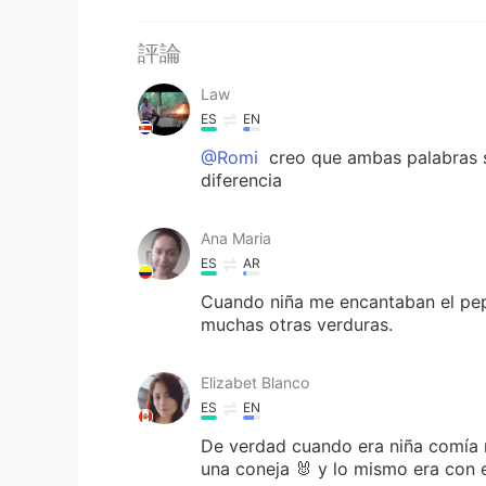
評論
Law
ES
EN
@Romi
creo que ambas palabras s
diferencia
Ana Maria
ES
AR
Cuando niña me encantaban el pepi
muchas otras verduras.
Elizabet Blanco
ES
EN
De verdad cuando era niña comía 
una coneja 🐰 y lo mismo era con 