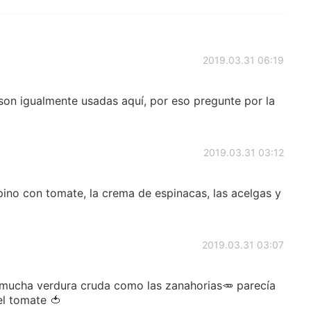
2019.03.31 06:19
on igualmente usadas aquí, por eso pregunte por la
2019.03.31 03:12
no con tomate, la crema de espinacas, las acelgas y
2019.03.31 03:07
mucha verdura cruda como las zanahorias🥕 parecía
el tomate 🍅