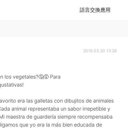
語言交換應用
2019.03.30 13:28
en los vegetales?🤔😵 Para
gustativas!
vorito era las galletas con dibujitos de animales
 Cada animal representaba un sabor irrepetible y
. Mi maestra de guardería siempre recompensaba
digamos que yo era la más bien educada de