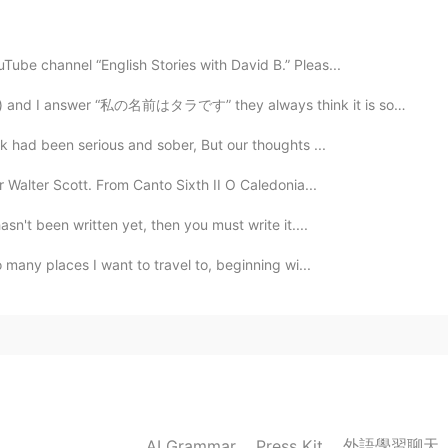
" favorito era las galletas con dibujitos de
ube channel “English Stories with David B.” Pleas...
t" favorito era
n
las galletas con dibujitos de
and I answer “私の名前はタラです” they always think it is so fu...
 recompensaba buen comportamiento con ellas.
lk had been serious and sober, But our thoughts ...
me
recompensaba
por
buen comportamiento con
r Walter Scott. From Canto Sixth II O Caledonia...
asn't been written yet, then you must write it....
ien
educada de todos mis compañeros de clase
 hacer, ¿no?
so many places I want to travel to, beginning wi...
educada de todos mis compañeros de clase 😇❤
r, ¿no?
2019.03.31 00:39
a la fecha se me caducan porque nunca me los acabo
外語學習聊天
AI Grammar
Press Kit