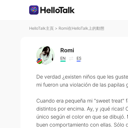
HelloTalk主頁
>
Romi在HelloTalk上的動態
Romi
EN
ES
De verdad ¿existen niños que les gust
mi fueron una violación de las papilas 
Cuando era pequeña mi "sweet treat" fa
distintos por encima. Ay, y ¡qué ricas!
único según el color en que se dibujó
buen comportamiento con ellas. Sólo 