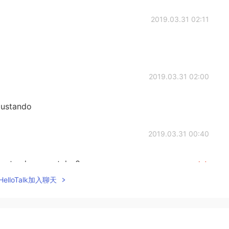
2019.03.31 02:11
2019.03.31 02:00
gustando
2019.03.31 00:40
gusten los vegetales?
 les gusten los vegetales?
elloTalk加入聊天
e las papilas gustativas!
as papilas gustativas!