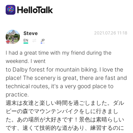
Language Exchange App
Steve
2021.07.26 11:18
EN
JP
AI Grammar Checker
I had a great time with my friend during the
weekend. I went
English
to Dalby forest for mountain biking. I love the
place! The scenery is great, there are fast and
technical routes, it's a very good place to
简体中文
繁體中文
practice.
週末は友達と楽しい時間を過ごしました。ダル
Español
العربية
ビーの森でマウンテンバイクをしに行きまし
た。あの場所が大好きです！景色は素晴らしい
Français
Deutsch
です、速くて技術的な道があり、練習するのに