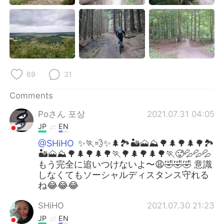
69
31
Comments
Poさん 포상
2021.07.31 04:05
JP
EN
@SHiHO
✨🏃💨✨🌲🏞️🏜️🗻⛰️🌳🌲🌳🌲🌳🏞️
🏜️🗻⛰️🌳🌲🌳🌲🌳🏃🌳🌲🌳🌲🌳🏃🥵💦💦💦
もう完全に追いつけないよ〜😩🤣🤣🤣 意識
しなくてもソーシャルディスタンス守れる
ね😂😂😂
SHiHO
2021.07.30 21:23
JP
EN