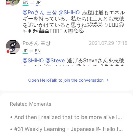
EN
JP
@Poさん 포상 @SHiHO
志穂は最もエネル
ギーを持っている、私たちは二人とも志穂
を追いかけていると思うね🤣🤣🤣 ✨🏃🏻‍♀️😌
✨🌲🏞️🏜️🗻⛰️🚶🏻‍♀️🚶🏻💦💦
Poさん 포상
2021.07.29 17:15
JP
EN
@SHiHO @Steve
逃げるSteveさんを志穂
ちゃんと追いかけるね😄👍✨ 🏃💨🌳🌲🌳🌲
🏃🏃待ってぇ〜🥵🥵💦💦
Open HelloTalk to join the conversation
SHiHO
2021.07.29 06:10
JP
EN
@Poさん 포상 @Steve
クマはロシアにい
Related Moments
っぱいいるイメージね😂 そう、3人の歌❤️
❤️❤️ 🌲🌿🕺💃🕺🌿🌲
And then I realized that to be more alive I had to be less afraid so I did it… I lost my fear and...
Steve
2021.07.29 05:44
#31 Weekly Learning - Japanese 📝 Hello friends 😄, Welcome to my weekly learning of 🇰🇷🇯🇵🇷🇺 ❓ Qu...