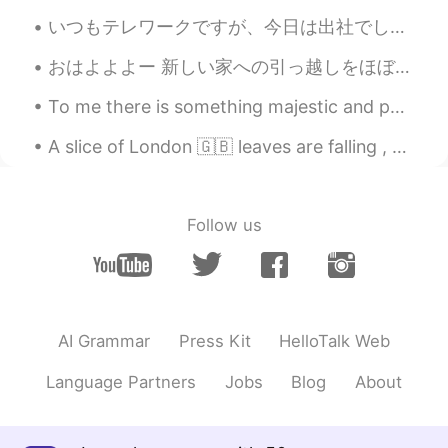
EN
JP
いつもテレワークですが、今日は出社でした。 帰ったとき、自転車を置こうとしたら、黒い子猫がいました。😻 今日は違う子猫ですね。 どうして、猫がその場所が好きなんでしょうか？🤔 着いたとき、...
@SHiHO @Poさん 포상
クマいないよ😆 イ
ギリスで、あなたが見ることができる唯一
おはよよよー 新しい家への引っ越しをほぼ終えました。また、古い仕事だけでなく、新しい仕事にも取り組んでいます。私の大学院の授業も先週始まりました。 突然、日本語勉強に遅れをとっています。圧倒され...
のものは、鳥や昆虫だ 歌はおなじみのよう
ですが、私は初めてそれを聞いたと確信し
To me there is something majestic and peaceful about the sea. Even though it rages with fury from...
ている🤔🤔🤔 それは私たち3人についての
歌だね😂😂😂 🌲🌿💃🕺💃🌿🌲
A slice of London 🇬🇧 leaves are falling , Autumn is calling 🍂🍁 🧡🧡🧡💙💙 💛💛 💙💙🧡🧡🧡
SHiHO
2021.07.28 20:03
JP
EN
Follow us
@Poさん 포상
想像すると、不思議で面白
い🤣🤣🤣🤣
Poさん 포상
2021.07.28 12:51
JP
EN
AI Grammar
Press Kit
HelloTalk Web
@SHiHO @Steve
🤣🤣🤣🤣🤣2人でついて
Language Partners
Jobs
Blog
About
行くんだ😂😂その設定面白い‼️🤣🤣🤣🤣🌳
🌲🌳🌲
SHiHO
2021.07.27 18:34