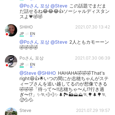
@Poさん 포상 @Steve
この話題でまだま
だ話せるね😂😂😂👍ソーシャルディスタン
スよ💗🤣🤣
SHiHO
2021.07.30 13:42
JP
EN
@Poさん 포상 @Steve
2人ともカモーーン
🤣🤣🤣🤣
Poさん 포상
2021.07.30 06:39
JP
EN
@Steve @SHiHO
HAHAHA🤣🤣🤣That's
right😆👍🌟いつの間にか志穂ちゃんがステ
ィーブさんを追い越してるのが想像できる
🤣🤣🤣「待って〜‼️志穂ちゃ〜ん⁉️行き過
ぎ〜⁉️」✨🏃💨💨✨🌲🏞️🏜️🗻⛰️🏃🌳🌲🌳🏃
🥵💦💦
Steve
2021.07.29 19:57