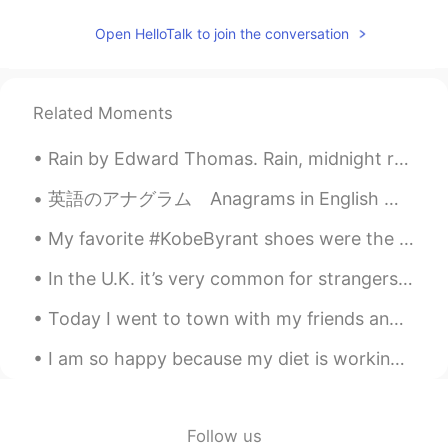
Open HelloTalk to join the conversation
Aya
2020.05.06 10:11
JP
EN
すごい場所ですね✨
Related Moments
Yasuo
2020.05.06 10:03
Rain by Edward Thomas. Rain, midnight rain, nothing but the wild rain On this bleak hut, and sol...
JP
EN
君主 is right.
英語のアナグラム Anagrams in English 皆さん、アナグラムに慣れていますか？🤔 言葉の文字を並べ替えて、別の言葉が作れます 🔄 ➡️ east (東) は 🪑 seat...
My favorite #KobeByrant shoes were the IX, X, and XI’s . I’ll never let these leave my collection...
In the U.K. it’s very common for strangers to smile at each other, say hello to each other, and c...
Today I went to town with my friends and we went around the university campus. Does anyone know w...
I am so happy because my diet is working~ I lost 2kg, I have to lose 3 more ! My goal is to be...
Follow us