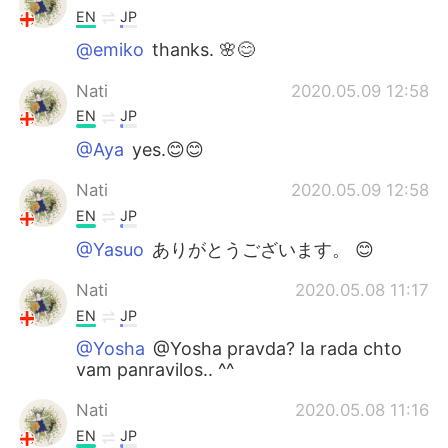
EN
JP
@emiko
thanks. 🌸😊
Nati
2020.05.09 12:58
EN
JP
@Aya
yes.😊😊
Nati
2020.05.09 12:58
EN
JP
@Yasuo
ありがとうございます。 😊
Nati
2020.05.08 11:17
EN
JP
@Yosha
@Yosha pravda? Ia rada chto
vam panravilos.. ^^
Nati
2020.05.08 11:16
EN
JP