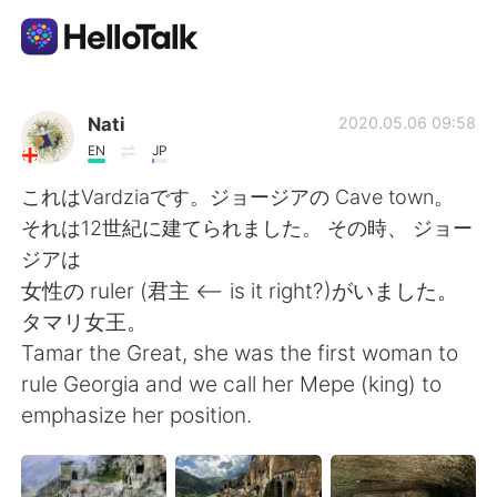
Language Exchange App
Nati
2020.05.06 09:58
EN
JP
AI Grammar Checker
これはVardziaです。ジョージアの Cave town。
それは12世紀に建てられました。 その時、 ジョー
English
ジアは
女性の ruler (君主 <-- is it right?)がいました。
タマリ女王。
简体中文
繁體中文
Tamar the Great, she was the first woman to
rule Georgia and we call her Mepe (king) to
Español
العربية
emphasize her position.
Français
Deutsch