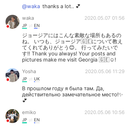
@waka
thanks a lot.. 💕
waka
2020.05.07 01:56
JP
EN
ジョージアにはこんな素敵な場所もあるの
ね。 いつも、ジョージア🇬🇪について教え
てくれてありがとう😊。 行ってみたいで
す‼️ Thank you always! Your posts and
pictures make me visit Georgia 🇬🇪☺️!
Yosha
2020.05.06 11:29
JP
UK
В прошлом году я была там. Да,
действительно замечательное место!✨
💕
emiko
2020.05.06 10:56
JP
EN
Very interesting 🧐 🤔