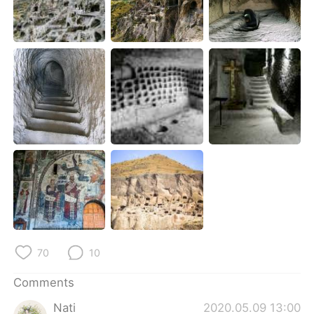
日本語
한국어
Русский
ไทย
Indonesia
Italiano
Türkçe
Tiếng Việt
Português
70
10
Comments
Nati
2020.05.09 13:00