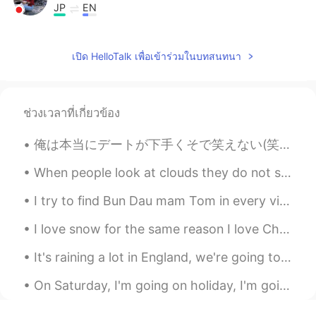
JP
EN
結婚しても恋人のままでいたい。
เปิด HelloTalk เพื่อเข้าร่วมในบทสนทนา
ช่วงเวลาที่เกี่ยวข้อง
俺は本当にデートが下手くそで笑えない(笑)。"デートのコツなんてない、自分らしく振る舞えばいい"ってアドバイスは最低限のコミュニケーション能力ある人にしか当てはまらないで、俺みたいなコミュ症に言...
When people look at clouds they do not see their real shape, which is no shape at all, or every s...
I try to find Bun Dau mam Tom in every vietnamese restaurants in Montreal, but none serves this...
I love snow for the same reason I love Christmas: It brings people together while time stands sti...
It's raining a lot in England, we're going to have a storm soon!! I love the rain. What's it like...
On Saturday, I'm going on holiday, I'm going to the beach for a few days. I will take lots of pic...