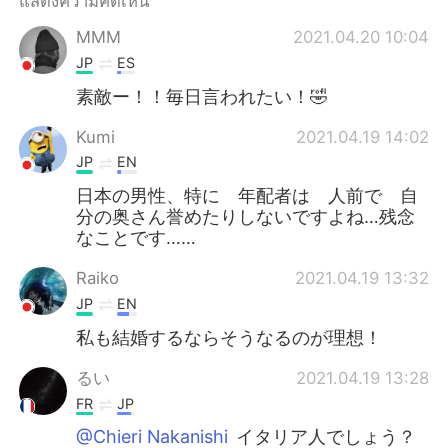
แสดงความคิดเห็น
Deutsch
日本語
MMM
2021.04.20 10:04
한국어
Русский
JP
ES
素敵ー！！毎日言われたい！🤣
Indonesia
Italiano
Kumi
2021.04.19 14:02
Türkçe
Tiếng Việt
JP
EN
日本の男性、特に 年配者は 人前で 自
Português
分の奥さん誉めたりしないですよね…残念
なことです……
Raiko
2021.04.19 13:32
JP
EN
私も結婚するならそうなるのが理想！
るい
2021.04.19 13:28
FR
JP
@Chieri Nakanishi
イタリア人でしょう？