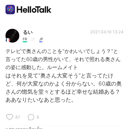
แอปแลกเปลี่ยนทางภาษา
るい
2021.04.19 13:24
FR
JP
AI Grammar Checker
テレビで奥さんのことを"かわいいでしょう？"と
言ってた60歳の男性がいて、それで照れる奥さん
ไทย
の姿に感動した。ルームメイト
はそれを見て"奥さん大変そう"と言ってたけ
ど、何が大変なのかよく分からない。60歳の奥
English
简体中文
さんの惚気を堂々とするほど幸せな結婚ある？
ああなりたいなあと思った。
繁體中文
Español
العربية
Français
87
8