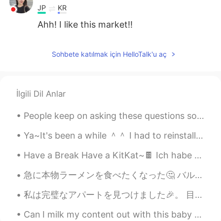
JP
KR
Ahh! I like this market!!
Sohbete katılmak için HelloTalk'u aç
İlgili Dil Anlar
People keep on asking these questions so I decided to answer them again and pin it to my profile ...
Ya~It's been a while ＾＾ I had to reinstall HelloTalk Unfortunately the messages are gone. . If y...
Have a Break Have a KitKat~🍫 Ich habe Kopfschmerzen V__V Jemand bohrt hier im Haus~Es ist so laa...
急に本物ラーメンを食べたくなった🤔 バルセロナには色々なラーメン屋があるけど、私はタクミと言うの店が一番好き。 この店のセールスポイントは本物札幌の味です！札幌にまだ行ったことがないけど、いつか...
私は完璧なアパートを見つけました🎉。 目黒駅の近く。 私はたくさんの新しいものを買う必要があります... Is IKEA the best choice or is there a good l...
Can I milk my content out with this baby girl? My niece is so cute!!! “Milk out” or “milking it...