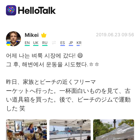
Dil Değişimi Uygulaması
Mikei
2019.06.23 09:56
EN
UK
RU
ES
JP
KR
AI Grammar Checker
어제 나는 벼룩 시장에 갔다! 😄
그 후, 해변에서 운동을 시도했다.ㅎㅎ
Türkçe
昨日、家族とビーチの近くフリーマ
ーケットへ行った。一杯面白いものを見て、古
English
简体中文
い道具箱を買った。後で、ビーチのジムで運動
した 笑
繁體中文
Español
العربية
Français