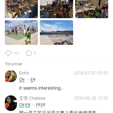
Deutsch
日本語
한국어
Русский
ไทย
Indonesia
Italiano
Tiếng Việt
Português
107
5
Yorumlar
Echo
2019.07.02 05:50
CN
EN
it seems interesting..
艾雪 Chelsea
2019.06.28 12:55
CN
EN
FR
DE
图一是工艺品还是古董？看起来很漂亮。