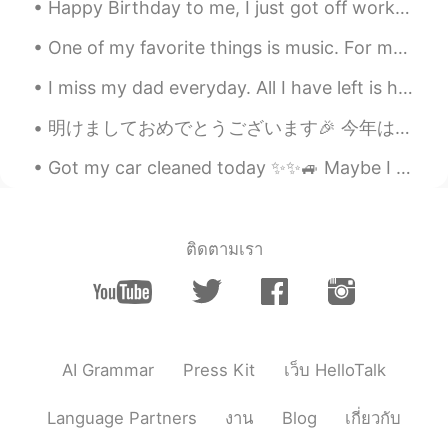
Happy Birthday to me, I just got off work. Cheers to another year! I'm sad...I don't wanna get o...
One of my favorite things is music. For me, music encompasses discovering, discussing, and sharin...
I miss my dad everyday. All I have left is his voice messages and pictures. I feel like a huge pa...
明けましておめでとうございます🎉 今年は最高の年になりますように☺☺ 私が、今日頑張って描いた年賀状😂😂 4枚しか描いてないけど、めっちゃ疲れた😂😂 来年からもう絵がある年賀状買った方は良いかな笑笑
Got my car cleaned today ✨✨🚙 Maybe I should go somewhere?? 🤔🤔 A dónde quiero ir? Nur du weißt ...
ติดตามเรา
AI Grammar
Press Kit
เว็บ HelloTalk
Language Partners
งาน
Blog
เกี่ยวกับ