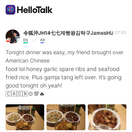
แอปแลกเปลี่ยนทางภาษา
令狐沖JH14七七제빵왕김탁구JamesHU
2021.03.04 07:05
EN
KR
AI Grammar Checker
Tonight dinner was easy, my friend brought over
American Chinese
ไทย
food lol honey garlic spare ribs and seafood
fried rice. Plus gamja tang left over. It’s going
good tonight oh yeah!
English
简体中文
🇨🇦🇨🇳🍲💯🔥
繁體中文
Español
العربية
Français