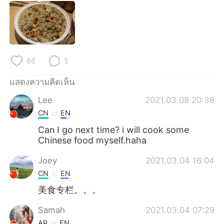
Deutsch
日本語
한국어
Русский
Indonesia
Italiano
66
5
Türkçe
Tiếng Việt
แสดงความคิดเห็น
Lee
2021.03.08 20:38
Português
CN
EN
Can I go next time? i will cook some
Chinese food myself.haha
Joey
2021.03.04 16:04
CN
EN
美食专栏。。。
Samah
2021.03.04 07:29
AR
EN