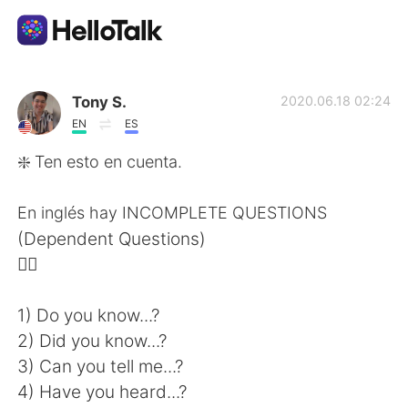
語言交換應用
Tony S.
2020.06.18 02:24
EN
ES
AI Grammar Checker
❇️ Ten esto en cuenta.
繁體中文
En inglés hay INCOMPLETE QUESTIONS
(Dependent Questions)
👇🏼
English
简体中文
1) Do you know...?
Español
العربية
2) Did you know...?
3) Can you tell me...?
Français
Deutsch
4) Have you heard...?