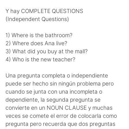
日本語
한국어
Y hay COMPLETE QUESTIONS
Русский
ไทย
(Independent Questions)
Indonesia
Italiano
1) Where is the bathroom?
2) Where does Ana live?
Türkçe
Tiếng Việt
3) What did you buy at the mall?
4) Who is the new teacher?
Português
Una pregunta completa o independiente
puede ser hecho sin ningún problema pero
cuando se junta con una incompleta o
dependiente, la segunda pregunta se
convierte en un NOUN CLAUSE y muchas
veces se comete el error de colocarla como
pregunta pero recuerda que dos preguntas