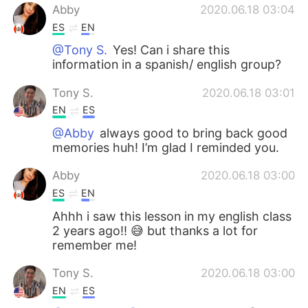
Abby
2020.06.18 03:04
ES
EN
@Tony S.
Yes! Can i share this
information in a spanish/ english group?
Tony S.
2020.06.18 03:01
EN
ES
@Abby
always good to bring back good
memories huh! I’m glad I reminded you.
Abby
2020.06.18 03:00
ES
EN
Ahhh i saw this lesson in my english class
2 years ago!! 😅 but thanks a lot for
remember me!
Tony S.
2020.06.18 03:00
EN
ES