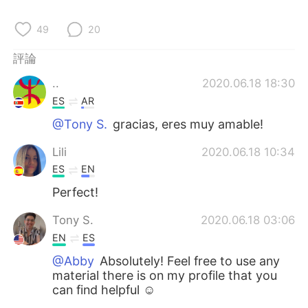
49
20
評論
..
2020.06.18 18:30
ES
AR
@Tony S.
gracias, eres muy amable!
Lili
2020.06.18 10:34
ES
EN
Perfect!
Tony S.
2020.06.18 03:06
EN
ES
@Abby
Absolutely! Feel free to use any
material there is on my profile that you
can find helpful ☺️