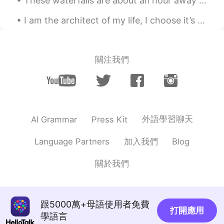
These waterfalls are about an hour away from Toronto, Canada. I was there this past weekend. So b...
Tony S.
2020.06.18 02:47
I am the architect of my life, I choose it’s contents and I build its foundation. I am an infinit...
EN
ES
@Rocio Rosales @Diego
You’re welcome!
😊
關注我們
Tony S.
2020.06.18 02:46
EN
ES
@Yandare C
si podemos usar “did” en
preguntas siempre y cuando sean
外語學習聊天
AI Grammar
Press Kit
independientes Por ejemplo una pregunta
independiente sería “Where did you go
加入我們
Language Partners
Blog
last summer?” Y es totalmente correcta.
Ahora si colocas una pregunta
關於我們
dependiente “Can you tell me?” No
podrías poner ambas preguntas en una
sola, entonces sería: “Can you tell me
where you went last summer?”
跟5000萬+母語使用者免費
打開應用
學語言
Diego
2020.06.18 02:44