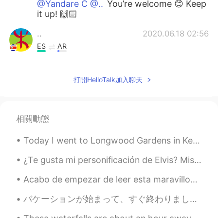
@Yandare C @..
You’re welcome 😊 Keep
it up! 🙌🏻
..
2020.06.18 02:56
ES
AR
Very useful!
打開HelloTalk加入聊天
..
2020.06.18 02:55
ES
AR
Wow, thanks!
相關動態
Yandare C
2020.06.18 02:48
Today I went to Longwood Gardens in Kennett Square, Pennsylvania. It is over 1,000 acres of flowe...
ES
EN
@Tony S.
Ahora entiendo! Muchas
¿Te gusta mi personificación de Elvis? Mis abuelos se casaron con esta canción.😊 Have a great day💛
gracias! Me cuesta pronunciar los verbos
Acabo de empezar de leer esta maravillosa obra de literatura. Ha sido bien difícil, pero mi meta ...
en pasado que terminan en “ght “ por eso
siempre uso “did” pero ahora se que está
バケーションが始まって、すぐ終わりました。悲しいです！！戻りたい😭😭🥲 私の国は２つの島です。トリニダード・トバゴと言う国です。私はトリニダードに住んでいる、だけどトバゴが1番好きです。すごい...
mal jajaja,muchas gracias por la
aclaración!