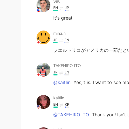
Saul
EN
JP
It's great
mina.n
JP
EN
プエルトリコがアメリカの一部だと
TAKEHIRO ITO
JP
EN
@kaitlin
Yes,it is. I want to see mo
kaitlin
EN
KR
@TAKEHIRO ITO
Thank you! Isn’t 