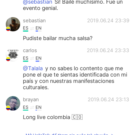
@sebastian
Sí! Bailé muchísimo. Fue un
evento genial.
sebastian
2019.06.24 23:39
ES
EN
Pudiste bailar mucha salsa?
carlos
2019.06.24 23:33
ES
EN
@Talala
y no sabes lo contento que me
pone el que te sientas identificada con mi
país y con nuestras manifestaciones
culturales.
brayan
2019.06.24 23:13
ES
EN
Long live colombia 🇨🇴