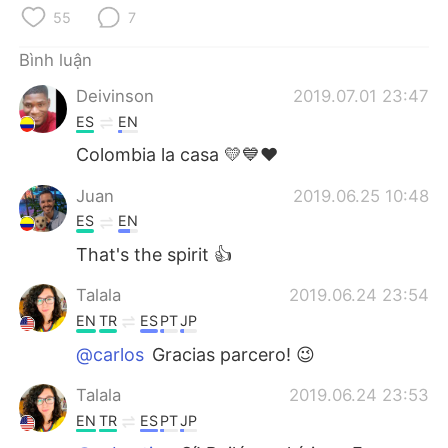
Deutsch
日本語
55
7
한국어
Русский
Bình luận
Deivinson
2019.07.01 23:47
ไทย
Indonesia
ES
EN
Colombia la casa 💛💙❤
Italiano
Türkçe
Juan
2019.06.25 10:48
Português
ES
EN
That's the spirit 👍
Talala
2019.06.24 23:54
EN
TR
ES
PT
JP
@carlos
Gracias parcero! 😉
Talala
2019.06.24 23:53
EN
TR
ES
PT
JP