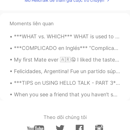
Mở HelloTalk để tham gia cuộc trò chuyện
Moments liên quan
***WHAT vs. WHICH*** WHAT is used to ask when there are an unknown number or infinite possibilit...
***COMPLICADO en Inglés*** “Complicado” no es “complicated” en inglés. Es complicado: It’s com...
My first Mate ever 🇦🇷🤤 I liked the taste but maybe u can write me who to make it more sweet cuz i...
Felicidades, Argentina! Fue un partido súper emocionante y estoy muy orgullosa de la selección co...
***TIPS on USING HELLO TALK - PART 3*** I have been using Hello Talk for almost four years and t...
When you see a friend that you haven’t seen in years but you are like as if have never left each ...
Theo dõi chúng tôi