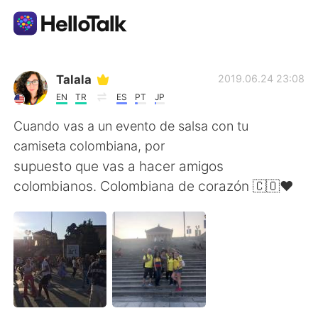
Ứng dụng trao đổi ngôn ngữ
Talala
2019.06.24 23:08
EN
TR
ES
PT
JP
AI Grammar Checker
Cuando vas a un evento de salsa con tu
camiseta colombiana, por
Tiếng Việt
supuesto que vas a hacer amigos
colombianos. Colombiana de corazón 🇨🇴❤️
English
简体中文
繁體中文
Español
العربية
Français