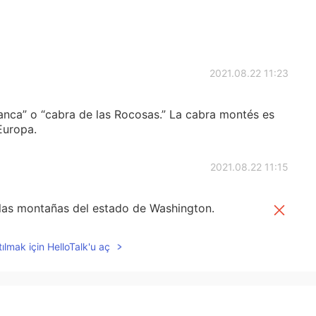
2021.08.22 11:23
nca” o “cabra de las Rocosas.” La cabra montés es
Europa.
2021.08.22 11:15
 las montañas del estado de Washington.
n las montañas del estado de Washington.
ılmak için HelloTalk'u aç