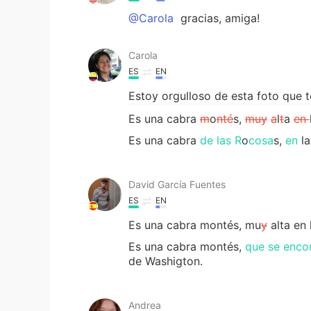
@Carola
gracias, amiga!
Carola
ES
EN
Estoy orgulloso de esta foto que 
Es una cabra
m
o
nté
s,
muy
a
l
t
a
en
Es una cabra
de las R
o
cosa
s,
en
la
David García Fuentes
ES
EN
Es una cabra montés, mu
y
alta en
Es una cabra montés,
que se enco
de Washigton.
Andrea