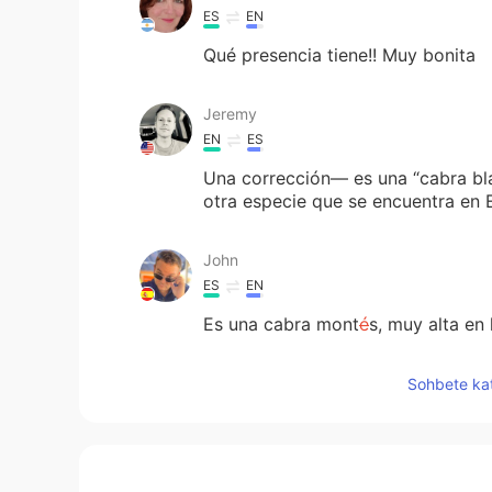
ES
EN
Qué presencia tiene!! Muy bonita
Jeremy
EN
ES
Una corrección— es una “cabra bla
otra especie que se encuentra en 
John
ES
EN
Es una cabra mont
é
s, muy alta en
Es una cabra mont
e
s
a
, muy alta e
Sohbete kat