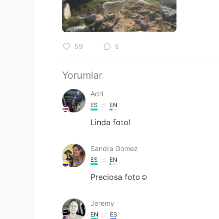
59
8
Yorumlar
Adri
ES
EN
Linda foto!
Sandra Gomez
ES
EN
Preciosa foto☺
Jeremy
EN
ES