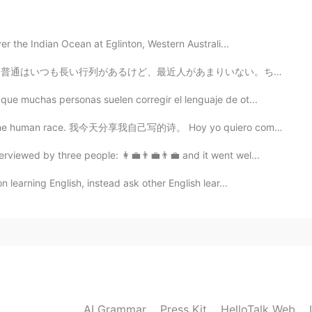
er the Indian Ocean at Eglinton, Western Australi...
けど、最近人があまりいない。ちょっとラッキーだった。 さすがhard rock cafe！カクテルはオリジナ...
ue muchas personas suelen corregir el lenguaje de ot...
, the human race. 我今天分享我自己写的诗。 Hoy yo quiero compart...
terviewed by three people: 👩💼👨💼👨💼 and it went wel...
 learning English, instead ask other English lear...
AI Grammar
Press Kit
HelloTalk Web