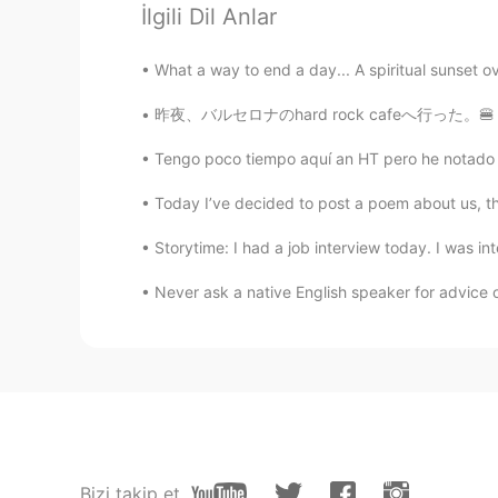
İlgili Dil Anlar
What a way to end a day... A spiritual sunset ov
昨夜、バルセロナのhard rock cafeへ行った。🍔 普通はいつも長い行列がある
Tengo poco tiempo aquí an HT pero he notado q
Today I’ve decided to post a poem about us
Storytime: I had a job interview today. I was in
Never ask a native English speaker for advice on
Bizi takip et