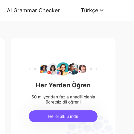
AI Grammar Checker
Türkçe
Her Yerden Öğren
50 milyondan fazla anadili olanla
ücretsiz dil öğren!
HelloTalk'u indir