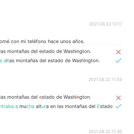
2021.08.22 12:17
tomé con mi teléfono hace unos años.
las montañas del estado de Washington.
s
a
l
t
as montañas del estado de Washington.
2021.08.22 11:59
 las montañas del
e
stado de Washi
n
gton.
ntraba a
mu
cha
alt
ur
a en las montañas del
E
stado
2021.08.22 11:30