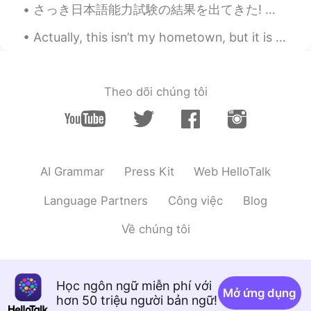
さっき日本語能力試験の結果を出てきた! みんなと話すおかげで合格できた! HelloTalkの友達, 本当にありがとうございました! 今日 また作文を書いておいたから時間があれば,みてみて! ...
Actually, this isn’t my hometown, but it is where I live now - Koreatown/Hancock Park, Los Angele...
Theo dõi chúng tôi
AI Grammar
Press Kit
Web HelloTalk
Language Partners
Công việc
Blog
Về chúng tôi
Học ngôn ngữ miễn phí với
Mở ứng dụng
hơn 50 triệu người bản ngữ!