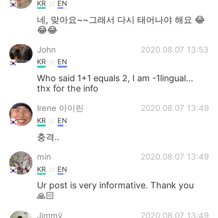
KR
EN
네, 맞아요~~그래서 다시 태어나야 해요 😂
😂😂
John
2020.08.07 13:53
KR
EN
Who said 1+1 equals 2, I am -1lingual...
thx for the info
Irene 아이린
2020.08.07 13:49
KR
EN
충격..
min
2020.08.07 13:49
KR
EN
Ur post is very informative. Thank you
🙏🏻
Jįmmÿ
2020.08.07 13:49