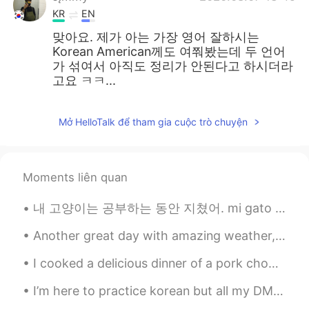
KR
EN
맞아요. 제가 아는 가장 영어 잘하시는
Korean American께도 여쭤봤는데 두 언어
가 섞여서 아직도 정리가 안된다고 하시더라
고요 ㅋㅋ...
Mở HelloTalk để tham gia cuộc trò chuyện
Moments liên quan
내 고양이는 공부하는 동안 지쳤어. mi gato está cansado mientras estudia. My cat got tired while studying. 😁...
Another great day with amazing weather, a good amount of exercise and or course, delicious food. ...
I cooked a delicious dinner of a pork chop, potatoes, onions, red peppers, and green peppers wit...
I’m here to practice korean but all my DMs are full of people that wanna talk English or Spanish ...