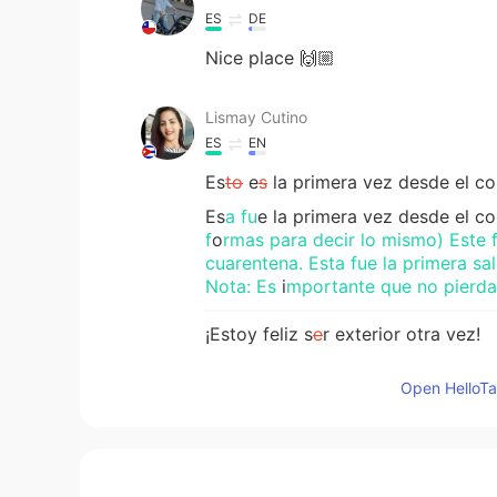
ES
DE
Nice place 🙌🏼
Lismay Cutino
ES
EN
Es
to
e
s
la primera vez desde el c
Es
a
fu
e
la primera vez desde el c
f
o
rmas para decir lo mismo) Este 
cuarentena. Esta fue la primera sa
Nota: Es
i
mportante que no pierda
¡Estoy feliz s
e
r exterior otra vez!
¡Estoy feliz
de
s
ali
r
al
exterior otra
Open HelloTal
St3 บริยิท
ES
EN