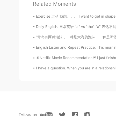
Puedo saber dónde es?? please??
Related Moments
Sashita Daniela
Exercise 运动 我想。。。 I want to get in shape. I wa
ES
EN
Daily English. 日常英语 "a" vs "the" "a" 表达不具体
Est
o
es la primera vez desde e
l
c
“青岛有两种泡沫，一种是大海的泡沫，一种是啤酒的泡沫，两种泡沫皆让人陶醉。Qingda
Est
a
es la primera vez desde
qu
e 
English Listen and Repeat Practice: This morning 
¡Estoy feliz se
r
exterior otra vez!
¡Estoy feliz
de e
s
tar
e
n el
exterior 
🎇Netflix Movie Recommendation🎆 I just finish
I have a question. When you are in a relationsh
ＯＲＩ
ES
EN
Que hermoso 😭😭😭❤️
julexi Fortty
ES
EN
Follow us