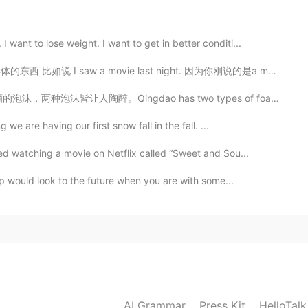
2020.07.12 16:49
nt to lose weight. I want to get in better conditi...
的东西 比如说 I saw a movie last night. 因为你刚说的是a movie，所以对...
om
i
enz
o de
la cuarentena
eso
he visité.
o has two types of foam. One is the foam of the sea, t...
comenz
ó
la cuarentena
.
we are having our first snow fall in the fall. ...
otra vez!
ed watching a movie on Netflix called “Sweet and Sou...
ip would look to the future when you are with some...
2020.07.12 16:47
2020.07.12 16:47
AI Grammar
Press Kit
HelloTal