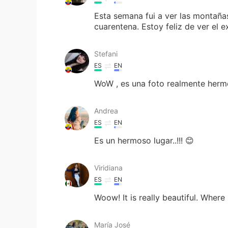
Esta semana fui a ver las montaña
cuarentena. Estoy feliz de ver el ex
Stefani
ES
EN
WoW , es una foto realmente her
Andrea
ES
EN
Es un hermoso lugar..!!! 😊
Viridiana
ES
EN
Woow! It is really beautiful. Where i
María José