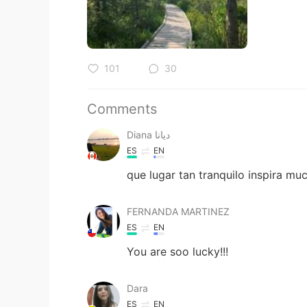
101
30
Comments
Diana ديانا
ES
EN
que lugar tan tranquilo inspira mu
FERNANDA MARTINEZ
ES
EN
You are soo lucky!!!
Dara
ES
EN