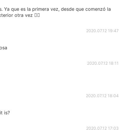
s. Ya que es la primera vez, desde que comenzó la
terior otra vez ✌🏻
2020.07.12 19:47
mosa
2020.07.12 18:11
2020.07.12 18:04
t is?
2020.07.12 17:03