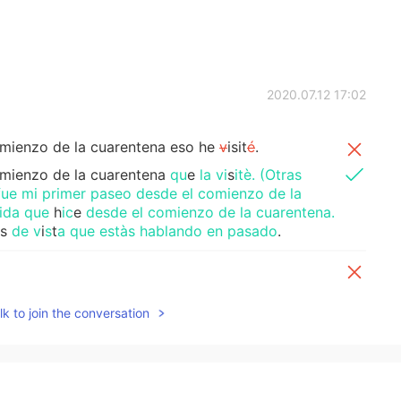
2020.07.12 17:02
omienzo de la cuarentena eso he
v
isit
é
.
omienzo de la cuarentena
qu
e
la vi
s
itè. (Otras
fue mi primer paseo desde el comienzo de la
lida que
h
ic
e
desde el comienzo de la cuarentena.
s
de v
i
s
t
a que estàs hablando en pasado
.
 vez!
k to join the conversation
2020.07.12 16:51