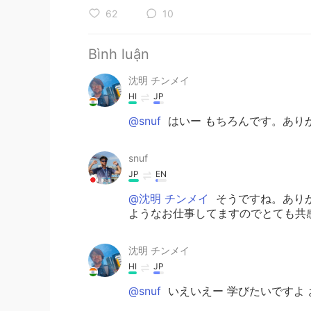
62
10
Bình luận
沈明 チンメイ
HI
JP
@snuf
はいー もちろんです。あり
snuf
JP
EN
@沈明 チンメイ
そうですね。あり
ようなお仕事してますのでとても共
沈明 チンメイ
HI
JP
@snuf
いえいえー 学びたいですよ 