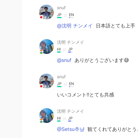
snuf
JP
EN
@沈明 チンメイ
日本語とても上手
沈明 チンメイ
HI
JP
@snuf
ありがとうございます😅
snuf
JP
EN
いいコメント‼️とても共感
沈明 チンメイ
HI
JP
@Setsu추냥
観てくれてありがとうござ