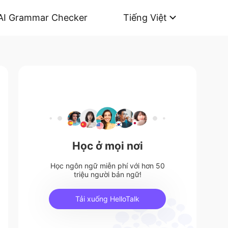
AI Grammar Checker
Tiếng Việt
Học ở mọi nơi
Học ngôn ngữ miễn phí với hơn 50
triệu người bản ngữ!
Tải xuống HelloTalk