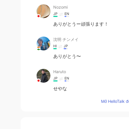
Nozomi
JP
EN
ありがとうー頑張ります！
沈明 チンメイ
HI
JP
ありがとう〜
Haruto
JP
EN
せやな
Mở HelloTalk đ