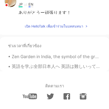
JP
EN
ありがとうー頑張ります！
沈明 チンメイ
2020.05.14 05:12
เปิด HelloTalk เพื่อเข้าร่วมในบทสนทนา
HI
JP
ありがとう〜
ช่วงเวลาที่เกี่ยวข้อง
Haruto
2020.04.30 05:08
JP
EN
Zen Garden in India, the symbol of the growing friendship and co-operation between the people of ...
せやな
英語を学ぶ全部日本人へ 英語は難しいって、何回も何回も頭の中に入れるとだんだん是非難しくなっていくよー だから、全然難しくないよとかできるよって、みたいな思いを頭の中に入れた方がいいよー あり...
ติดตามเรา