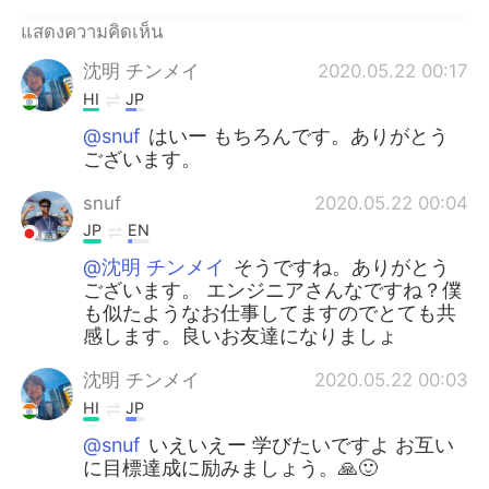
Deutsch
日本語
แสดงความคิดเห็น
한국어
Русский
沈明 チンメイ
2020.05.22 00:17
HI
JP
Indonesia
Italiano
@snuf
はいー もちろんです。ありがとう
ございます。
Türkçe
Tiếng Việt
snuf
2020.05.22 00:04
Português
JP
EN
@沈明 チンメイ
そうですね。ありがとう
ございます。 エンジニアさんなですね？僕
も似たようなお仕事してますのでとても共
感します。良いお友達になりましょ
沈明 チンメイ
2020.05.22 00:03
HI
JP
@snuf
いえいえー 学びたいですよ お互い
に目標達成に励みましょう。🙏🙂