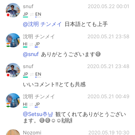
snuf
2020.05.22 00:01
JP
EN
@沈明 チンメイ
日本語とても上手
沈明 チンメイ
2020.05.21 23:58
HI
JP
@snuf
ありがとうございます😅
snuf
2020.05.21 23:48
JP
EN
いいコメント‼️とても共感
沈明 チンメイ
2020.05.21 00:49
HI
JP
@Setsu추냥
観てくれてありがとうござい
ます。😅😅☺☺🙌🙌
Nozomi
2020.05.19 10:30