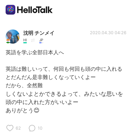
แอปแลกเปลี่ยนทางภาษา
沈明 チンメイ
2020.04.30 04:26
HI
JP
AI Grammar Checker
英語を学ぶ全部日本人へ
ไทย
英語は難しいって、何回も何回も頭の中に入れる
とだんだん是非難しくなっていくよー
だから、全然難
English
简体中文
しくないよとかできるよって、みたいな思いを
頭の中に入れた方がいいよー
繁體中文
Español
ありがとう😊
العربية
Français
62
10