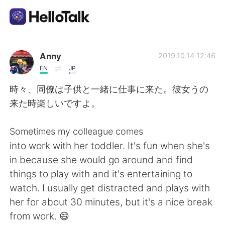
Language Exchange App
Anny
2019.10.14 12:46
EN
JP
AI Grammar Checker
時々、同僚は子供と一緒に仕事に来た。彼女うの
来た時楽しいですよ。
English
Sometimes my colleague comes
into work with her toddler. It's fun when she's
简体中文
繁體中文
in because she would go around and find
things to play with and it's entertaining to
Español
العربية
watch. I usually get distracted and plays with
her for about 30 minutes, but it's a nice break
Français
Deutsch
from work. 😄