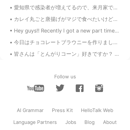
entertaining to watch.
だって、その子
愛知県で感染者が増えてるので、来月家で仕事ということになりました。 毎朝出社するとき、おはようと、帰るとき、またねと挨拶してくれてたこの人形としばらく会えなくなります。😬 週一回でも出社する...
は歩き回ったり、遊ぶものを見つけた
り、見てるだけでおもしろいんです。
カレイ丸ごと唐揚げがマジで食べたいけど、ここらへんでは丸ごとカレイなんて買えないし、そもそも作れるフライパンもないし、困っている。 日本の学校で働いて、毎日給食を食べて本当によかったことは、カ...
I usually get distracted and plays with
Hey guys!! Recently I got a new part time job, so I’ve been quite busy. That being said, I’m sor...
her for about 30 minutes, but it's a
nice break from work.
今日はチョコレートブラウニーを作りました👨‍🍳 イースターなので、上にチョコレートの卵をのせました🍫🥚✨ もちろん、作るすぎました😂ここに来て、これらのチョコレートブラウニーを食べてください😉 ...
I usually get distracted and plays with
皆さんは「とんがりコーン」好きですか？ この辺はとうもろこし畑ばかりです🌽 でも食べれません。 実がなっても、枯れるまで放ったらかし。 理由は、家畜の餌用だからです。 食べれるとうもろこしは ...
her for about 30 minutes, but it's a
nice break from work.
大抵は気を取ら
れてしまって30分くらいは彼女と遊び
ます。でも、とてもいい休憩になりま
Follow us
す。
sakura
2019.10.14 12:52
JP
EN
AI Grammar
Press Kit
HelloTalk Web
So lovely moment:)
Language Partners
Jobs
Blog
About
sakura
2019.10.14 12:52