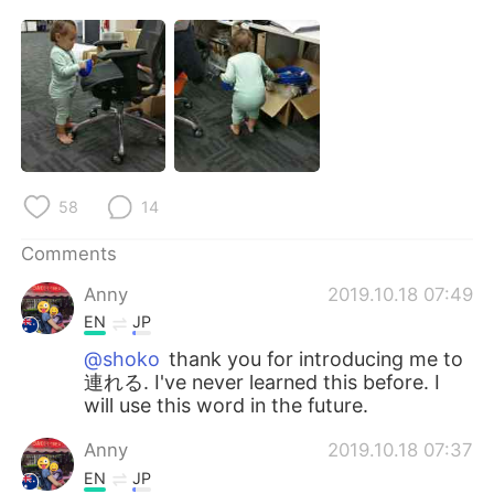
日本語
한국어
Русский
ไทย
Indonesia
Italiano
Türkçe
Tiếng Việt
58
14
Português
Comments
Anny
2019.10.18 07:49
EN
JP
@shoko
thank you for introducing me to
連れる. I've never learned this before. I
will use this word in the future.
Anny
2019.10.18 07:37
EN
JP