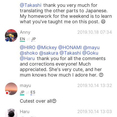
@Takashi
thank you very much for
translating the other parts to Japanese.
My homework for the weekend is to learn
what you've taught me on this post. 😄
Anny
2019.10.18 07:34
EN
JP
@HIRO @Mickey @HONAMI @mayu
@shoko @sakura @Takashi @Goku
@Haru
thank you for all the comments
and corrections everyone! Much
appreciated. She's very cute, and her
mum knows how much I adore her. 😍
mayu
2019.10.14 13:32
JP
ES
Cutest over all😍
Haru
2019.10.14 13:03