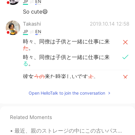
JP
EN
So cute😄
Takashi
2019.10.14 12:58
JP
EN
時々、同僚は子供と一緒に仕事に来
た
。
時々、同僚は子供と一緒に仕事に来
る
。
彼女
うの
来た時楽しいです
よ
。
彼女
が
来た時
は
楽しいです。
Open HelloTalk to join the conversation
It's fun when she's in
because she
would go around and find things to
play with and it's entertaining to
Related Moments
watch.
because she would go around and
最近、親のストレージの中にこの古いパスタ機を見つかったので、麺を作ってみようと決めた Recently, in my parents storage I found this old pasta...
find things to play with and it's