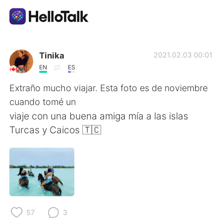
Appli d'échange linguistique
Tinika
2021.02.03 00:01
EN
ES
AI Grammar Checker
Extraño mucho viajar. Esta foto es de noviembre
cuando tomé un
Français
viaje con una buena amiga mía a las islas
Turcas y Caicos 🇹🇨
English
简体中文
繁體中文
Español
العربية
Deutsch
57
3