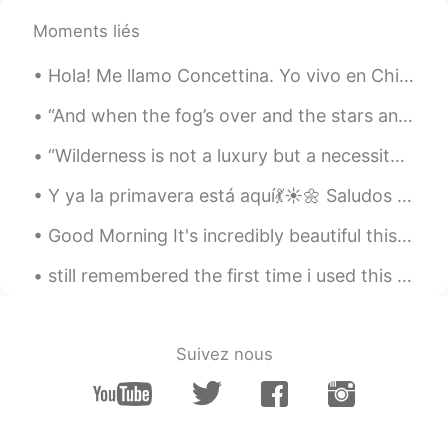
Moments liés
Hola! Me llamo Concettina. Yo vivo en Chipre y quiero aprender español. Podemos hablar español y ...
“And when the fog’s over and the stars and the moon come out at night it’ll be a beautiful sight....
“Wilderness is not a luxury but a necessity of the human spirit, and as vital to our lives as wat...
Y ya la primavera está aquí💃☀️🌼 Saludos a todos en el hemisferio sur👋 🍹🍸 Algunas fotos de mi cuid...
Good Morning It's incredibly beautiful this morning. Where are those storms? Oh they are there b...
still remembered the first time i used this app, i wanted to learn japanese and chinese but ended...
Suivez nous