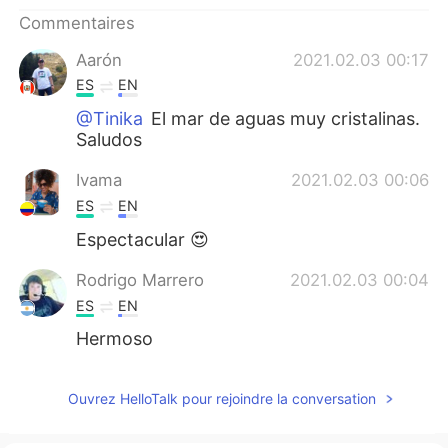
日本語
한국어
Commentaires
Русский
ไทย
Aarón
2021.02.03 00:17
ES
EN
Indonesia
Italiano
@Tinika
El mar de aguas muy cristalinas.
Saludos
Türkçe
Tiếng Việt
Ivama
2021.02.03 00:06
Português
ES
EN
Espectacular 😍
Rodrigo Marrero
2021.02.03 00:04
ES
EN
Hermoso
Ouvrez HelloTalk pour rejoindre la conversation