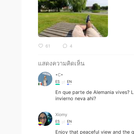
61
4
แสดงความคิดเห็น
•C•
ES
EN
En que parte de Alemania vives? L
invierno neva ahi?
Xiomy
ES
EN
Enjoy that peaceful view and the g