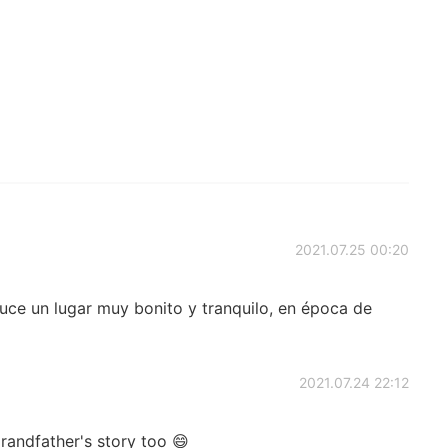
2021.07.25 00:20
uce un lugar muy bonito y tranquilo, en época de
2021.07.24 22:12
randfather's story too 😄