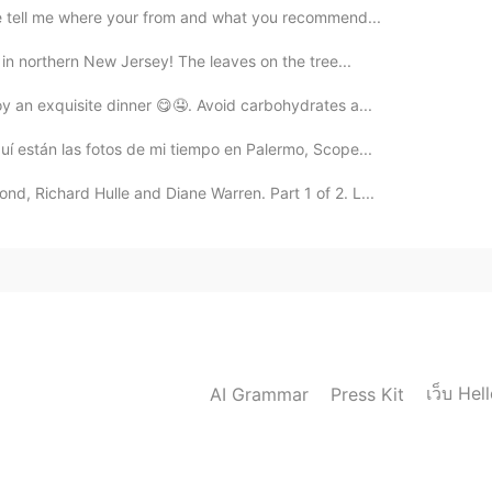
ase tell me where your from and what you recommend...
l in northern New Jersey! The leaves on the tree...
y an exquisite dinner 😋🤤. Avoid carbohydrates a...
quí están las fotos de mi tiempo en Palermo, Scope...
, Richard Hulle and Diane Warren. Part 1 of 2. L...
เว็บ Hel
AI Grammar
Press Kit