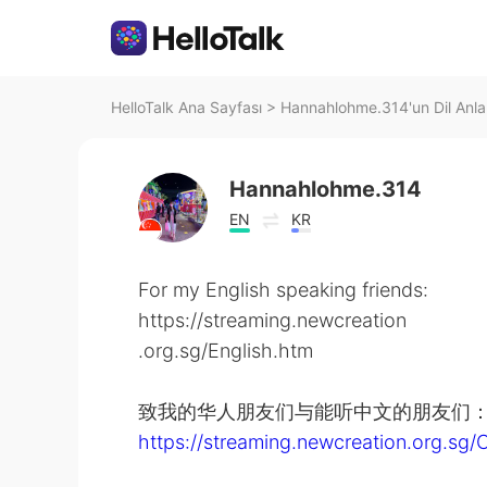
HelloTalk Ana Sayfası
>
Hannahlohme.314'un Dil Anla
Hannahlohme.314
EN
KR
For my English speaking friends:
https://streaming.newcreation
.org.sg/English.htm
致我的华人朋友们与能听中文的朋友们
https://streaming.newcreation.org.sg/