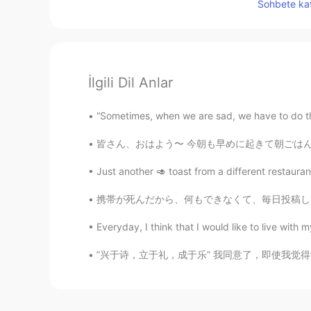
Sohbete kat
İlgili Dil Anlar
“Sometimes, when we are sad, we have to do th
皆さん、おはよう〜 今朝も早めに起きて朝ごはんを作った。😊 ベーコンもトーストも作った
Just another 🥑 toast from a different restauran
携帯が死んだから、何もできなくて、毎日投稿してたイラストもしなかった😫😫 何も順調に
Everyday, I think that I would like to live with 
”兴于诗，立于礼，成于乐” 我同意了，即使我觉得诗歌已经失去了大部分的意义(signi