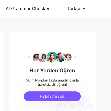
AI Grammar Checker
Türkçe
Her Yerden Öğren
50 milyondan fazla anadili olanla
ücretsiz dil öğren!
HelloTalk'u indir