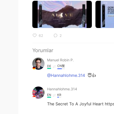
62
2
Yorumlar
Manuel Robin P.
CN繁
DE
@Hannahlohme.314
😇👍
Hannahlohme.314
EN
KR
The Secret To A Joyful Heart htt