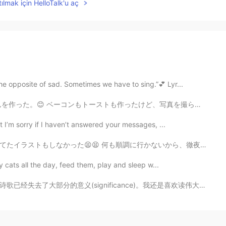
ılmak için HelloTalk'u aç
e opposite of sad. Sometimes we have to sing.”💕 Lyr...
けど、写真を撮らずに食べちゃった。笑 今日いっぱい日本語の勉強したいから、よかったら、連絡してね！英語でも大丈夫〜
t I’m sorry if I haven’t answered your messages, ...
行かないから、徹夜して色々考えていて、結局悪夢三つも見た…ストレス溜まりすぎたー！ ストレスを感じる時は、やっ...
my cats all the day, feed them, play and sleep w...
ficance)。我还是喜欢读伟大思想家和艺术家的智慧。当然这也是练习汉语的好方法。 这本书也有英文的翻...