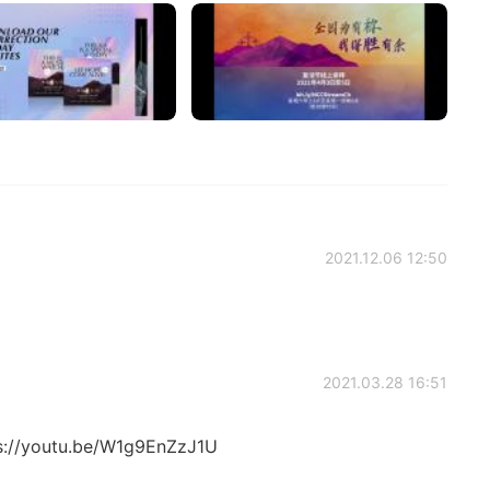
2021.12.06 12:50
2021.03.28 16:51
ps://youtu.be/W1g9EnZzJ1U