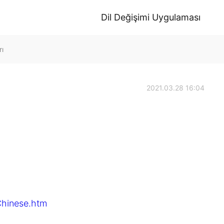
Dil Değişimi Uygulaması
rı
2021.03.28 16:04
：
Chinese.htm