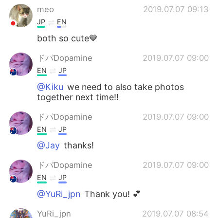
meo
2019.07.07 09:13
JP
EN
both so cute💙
ドパDopamine
2019.07.07 09:00
EN
JP
@Kiku
we need to also take photos
together next time!!
ドパDopamine
2019.07.07 09:00
EN
JP
@Jay
thanks!
ドパDopamine
2019.07.07 09:00
EN
JP
@YuRi_jpn
Thank you! 💕
YuRi_jpn
2019.07.07 08:54