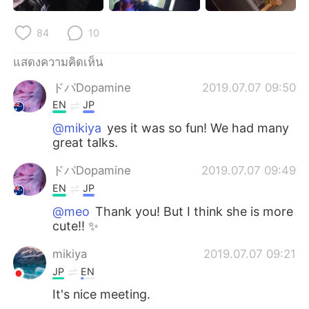
Deutsch
日本語
84
10
한국어
Русский
แสดงความคิดเห็น
Indonesia
Italiano
ドパDopamine
2019.07.07 09:50
EN
JP
Türkçe
Tiếng Việt
@mikiya
yes it was so fun! We had many
great talks.
Português
ドパDopamine
2019.07.07 09:49
EN
JP
@meo
Thank you! But I think she is more
cute!! ✨
mikiya
2019.07.07 09:21
JP
EN
It's nice meeting.