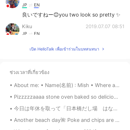
JP
EN
良いですねー😊you two look so pretty ✨
Kiku
2019.07.07 08:51
JP
EN
How lovely 😊
เปิด HelloTalk เพื่อเข้าร่วมในบทสนทนา
Jay
2019.07.07 08:49
KR
JP
Really cool
ช่วงเวลาที่เกี่ยวข้อง
About me: • Name(名前) : Mish • Where are you from?(出身) : London, England, UK • Height (背の高さ) : 179...
Pizzzzzaaaa stone oven baked so delicious, my friend chef 👩🏻‍🍳 made it for me haha! Thank you 🙏 s...
今日は年休を取って「日本橋だし場 はなれ」というお店でランチを食べました。とても美味しかったです🤤日本だしの味を活かした料理が定番ですので低塩で健康的な食事ばかりでした✨好きなだし料理のは何かあ...
Another beach day🌺 Poke and chips are my favorite beach snacks😆 最近はいつもビーチにいます〜 好きなビーチのおやつがポケとチッ...