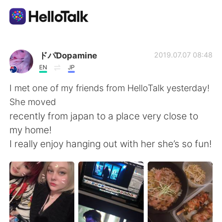
แอปแลกเปลี่ยนทางภาษา
ドパDopamine
2019.07.07 08:48
EN
JP
AI Grammar Checker
I met one of my friends from HelloTalk yesterday!
She moved
ไทย
recently from japan to a place very close to
my home!
I really enjoy hanging out with her she’s so fun!
English
简体中文
繁體中文
Español
العربية
Français