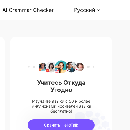
AI Grammar Checker
Русский
Учитесь Откуда
Угодно
Изучайте языки с 50 и более
миллионами носителей языка
бесплатно!
Скачать HelloTalk