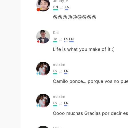
Jenny_P
CN
EN
😘😘😘😘😘😘😘😘😘
Kai
JP
ES
EN
Life is what you make of it :)
maxim
ES
EN
Camilo ponce... porque vos no pue
maxim
ES
EN
Oooo muchas Gracias por decir es