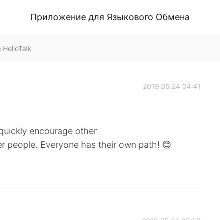
Приложение для Языкового Обмена
 HelloTalk
2019.05.24 04:41
 quickly encourage other
er people. Everyone has their own path! 😊