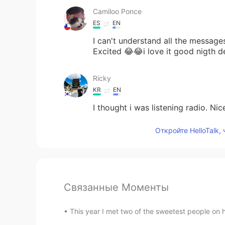
Camiloo Ponce
ES
EN
I can't understand all the message
Excited 😂😂i love it good nigth d
Ricky
KR
EN
I thought i was listening radio. Nic
Откройте HelloTalk,
Связанные Моменты
This year I met two of the sweetest people on 