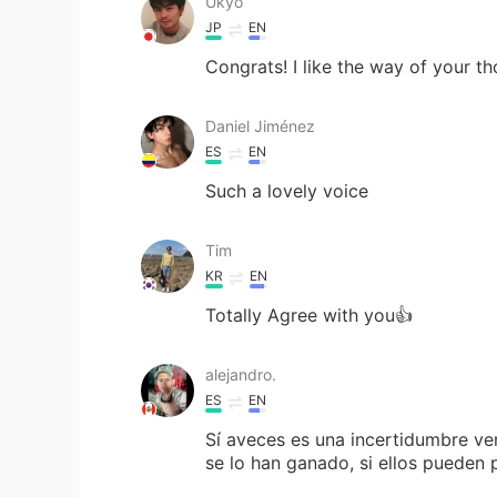
Ukyo
JP
EN
Congrats! I like the way of your th
Daniel Jiménez
ES
EN
Such a lovely voice
Tim
KR
EN
Totally Agree with you👍
alejandro.
ES
EN
Sí aveces es una incertidumbre ver
se lo han ganado, si ellos pueden 