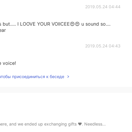
2019.05.24 04:44
s but..... I LOOVE YOUR VOIICEE😍😍 u sound so....
ear
2019.05.24 04:43
e voice!
 чтобы присоединиться к беседе
here, and we ended up exchanging gifts ♥️. Needless...