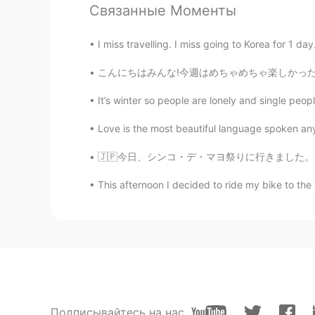
Связанные Моменты
@채연
😆😆
I miss travelling. I miss going to Korea for 1 day
Tom
こんにちはみんな!今週はめちゃめちゃ楽しかったよ!毎日日本人の友達に会えるし,新しい友達
EN
KR
It’s winter so people are lonely and single peop
@미소K
like 9 months? But I've on
Love is the most beautiful language spoken an
채연
KR
EN
🇯🇵今日、シンコ・デ・マヨ祭りに行きました。日曜日に落ちるから、町はシンコ・デ・マヨ
최고!!😆
This afternoon I decided to ride my bike to the
미소K
EN
KR
Nicee!! How long have you b
었어요!
Подписывайтесь на нас
Tom