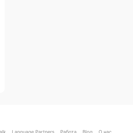
alk
Language Partners
Работа
Blog
О нас