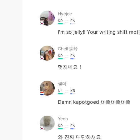
Hyejee
KR
EN
I'm so jelly!! Your writing shift m
Chell 綵玲
KR
EN
멋지네요！
셀마
NL
KR
Damn kapotgoed 👏🏼👏🏼👏🏼
Yeon
KR
EN
와 진짜 대단하셔요