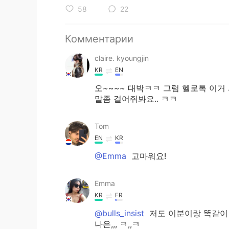
58
22
Комментарии
claire. kyoungjin
KR
EN
오~~~~ 대박ㅋㅋ 그럼 헬로톡 이거
말좀 걸어줘봐요.. ㅋㅋ
Tom
EN
KR
@Emma
고마워요!
Emma
KR
FR
@bulls_insist
저도 이분이랑 똑같이
나은,,, ㅋ,,ㅋ