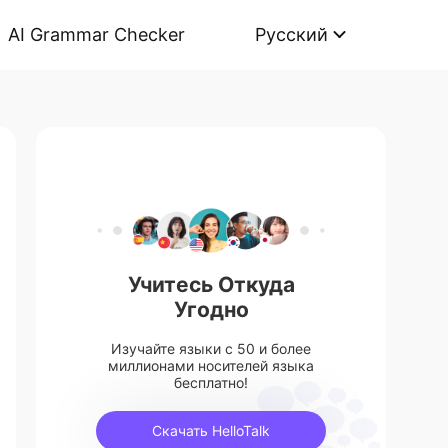
AI Grammar Checker
Русский
Учитесь Откуда
Угодно
Изучайте языки с 50 и более
миллионами носителей языка
бесплатно!
Скачать HelloTalk