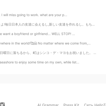
. I will miss going to work. what are your p...
2021.01.11 10:44
を作れるし。もちろん,大学生活のせいでちょっと疲れてるけどそれは仕方ないねぇ。もっとがんばりまあーっす! ...
le want a boyfriend or girlfriend... WELL STOP! ...
ly been using it seriously for the last few months
ywhere in the world!🥰🤗 No matter where we come from,...
2021.01.11 10:44
をお祝いました。 食べ物とか実演(しゅつえん)とか良かっただよ！ 自分に私はケサディアを買いました。美味しすぎ...
 seashore to enjoy some time on my own, while list...
2021.01.11 10:41
een using hellotalk? 저도 헬로톡 때문에 한국어 실력 많이 늘
AI Grammar
Press Kit
2021.01.11 10:41
Сеть HelloT