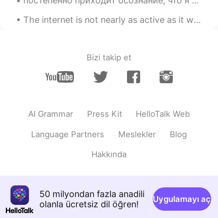
постепенно приходит осознание, что я живу свою лучшую жизнь сейчас.🥰💕 я живу в замечательной квар...
KR
JP
The internet is not nearly as active as it was last month. It seems like most people are out and ...
힘내요😖
Bizi takip et
AI Grammar
Press Kit
HelloTalk Web
Language Partners
Meslekler
Blog
Hakkında
50 milyondan fazla anadili
Uygulamayı aç
olanla ücretsiz dil öğren!