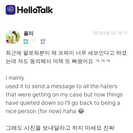
Dil Değişimi Uygulaması
올리
2019.08.02 16:11
EN
KR
AI Grammar Checker
최근에 팔로워분이 제 프픽이 너무 세보인다고 하셨
는데 저도 동의해서 어제 또 빠꿨어요 ㅋㅋㅋ
Türkçe
I mainly
used it to send a message to all the haters
English
简体中文
that were getting on my case but now things
have quieted down so I'll go back to being a
繁體中文
Español
nice person (for now) haha 😂
العربية
Français
그래도 사진을 보내달라고 하지 마세요 진짜