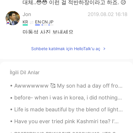
대체..😳😳 이런 걸 적반하장이라고 하죠. 😥
Jon
2019.08.02 16:18
KR
EN
CN
JP
마동석 사진 보내세요
tapit
2019.08.02 16:17
Sohbete katılmak için HelloTalk'u aç
KR
EN
좋아요!
İlgili Dil Anlar
民宇Minwoo
2019.08.02 16:15
KR
CN
Awwwwwww 🥰 My son had a day off from high school, but my daughter still had to attend her primary...
she becomes Devil to pervert
before- when i was in korea, i did nothing all day, so i rode a bike @ 2am for 4 hours to han riv...
Bye
2019.08.02 16:14
Life is made beautiful by the blend of light and shadow. We wouldn’t be able to see the light wit...
KR
JP
잘했어요
Have you ever tried pink Kashmiri tea? I’m a big fan of tea. I recommend you try it. It’s great ...
태기
2019.08.02 16:13