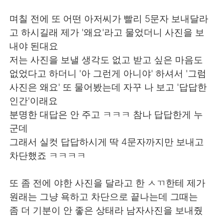
Deutsch
日本語
며칠 전에 또 어떤 아저씨가 빨리 5문자 보내달라
한국어
Русский
고 하시길래 제가 '왜요'라고 물었더니 사진을 보
내야 된대요
ไทย
Indonesia
저는 사진을 보낼 생각도 없고 받고 싶은 마음도
없었다고 하더니 '아 그런게 아니야' 하셔서 '그럼
Italiano
Tiếng Việt
사진은 왜요' 또 물어봤는데 자꾸 나 보고 '답답한
인간'이래요
Português
분명한 대답은 안 주고 ㅋㅋㅋ 참나 답답한게 누
군데
그래서 실컷 답답하시게 딱 4문자까지만 보내고
차단했죠 ㅋㅋㅋㅋ
또 좀 전에 야한 사진을 달라고 한 ㅅㄲ한테 제가
원래는 그냥 욕하고 차단으로 끝나는데 그때는
좀 더 기분이 안 좋은 상태라 남자사진을 보내줬