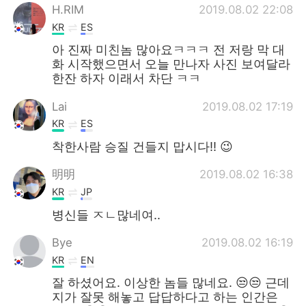
H.RIM
2019.08.02 22:08
KR
ES
아 진짜 미친놈 많아요ㅋㅋㅋ 전 저랑 막 대
화 시작했으면서 오늘 만나자 사진 보여달라
한잔 하자 이래서 차단 ㅋㅋ
Lai
2019.08.02 17:19
KR
ES
착한사람 승질 건들지 맙시다!! 😉
明明
2019.08.02 16:38
KR
JP
병신들 ㅈㄴ많네여..
Bye
2019.08.02 16:19
KR
EN
잘 하셨어요. 이상한 놈들 많네요. 😒😒 근데
지가 잘못 해놓고 답답하다고 하는 인간은