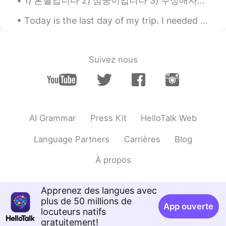
1) 혼혈입니다 2) 삼둥이입니다 3) 무성애자입니다 몇번이 거짓일까요? 미국에서 흔히 icebreaker(주로 처음 보는 사람들의 모임에서 진행하는 서로에 대해 더 ...
KR
JP
Today is the last day of my trip. I needed this break. I didn’t know these places existed in Amer...
힘내요😖
Suivez nous
AI Grammar
Press Kit
HelloTalk Web
Language Partners
Carrières
Blog
À propos
Apprenez des langues avec
plus de 50 millions de
App ouverte
locuteurs natifs
gratuitement!