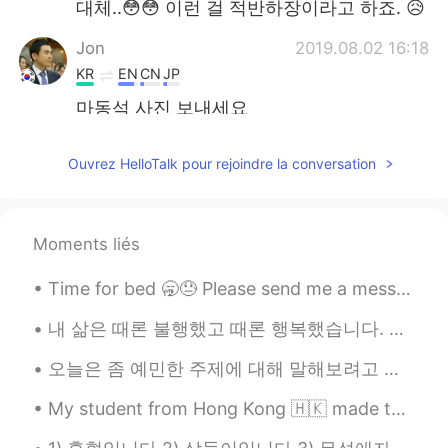
대체..😳😳 이런 걸 적반하장이라고 하죠. 😥
Jon
2019.08.02 16:18
KR
EN
CN
JP
마동석 사진 보내세요
tapit
2019.08.02 16:17
Ouvrez HelloTalk pour rejoindre la conversation
KR
EN
좋아요!
Moments liés
民宇Minwoo
2019.08.02 16:15
KR
CN
Time for bed 🥱😓 Please send me a message. I’m always looking for Japanese, Korean, mandarin part...
she becomes Devil to pervert
‪내 삶은 때론 불행했고 때론 행복했습니다. 삶이 한낱 꿈에 불과하다지만 그럼에도 살아서 좋았습니다.‬ ‪새벽에 쨍한 차가운 공기, 꽃이 피기 전 부는 달큰한 바람, 해질...
Bye
2019.08.02 16:14
오늘은 좀 예민한 주제에 대해 말해보려고 합니다 일주일 전 '일본군 위안부 피해자 기림의 날'이었지요 저는 성인 될때까지 '위안부'가 무엇인 줄 몰랐어요 미국에선 이런 역...
KR
JP
잘했어요
My student from Hong Kong 🇭🇰 made this for me.🙋‍♀️🧑‍🏫 🎊🧧🏮我的學生一個小女孩從我這幅畫上畫了出來。 謝謝埃塞爾的漂亮圖畫。🧧🏮🎊
태기
2019.08.02 16:13