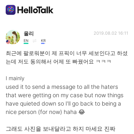
Appli d'échange linguistique
올리
2019.08.02 16:11
EN
KR
AI Grammar Checker
최근에 팔로워분이 제 프픽이 너무 세보인다고 하셨
는데 저도 동의해서 어제 또 빠꿨어요 ㅋㅋㅋ
Français
I mainly
used it to send a message to all the haters
English
简体中文
that were getting on my case but now things
have quieted down so I'll go back to being a
繁體中文
Español
nice person (for now) haha 😂
العربية
Deutsch
그래도 사진을 보내달라고 하지 마세요 진짜