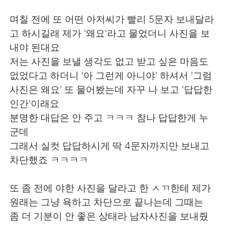
日本語
한국어
며칠 전에 또 어떤 아저씨가 빨리 5문자 보내달라
Русский
ไทย
고 하시길래 제가 '왜요'라고 물었더니 사진을 보
내야 된대요
Indonesia
Italiano
저는 사진을 보낼 생각도 없고 받고 싶은 마음도
없었다고 하더니 '아 그런게 아니야' 하셔서 '그럼
Türkçe
Tiếng Việt
사진은 왜요' 또 물어봤는데 자꾸 나 보고 '답답한
인간'이래요
Português
분명한 대답은 안 주고 ㅋㅋㅋ 참나 답답한게 누
군데
그래서 실컷 답답하시게 딱 4문자까지만 보내고
차단했죠 ㅋㅋㅋㅋ
또 좀 전에 야한 사진을 달라고 한 ㅅㄲ한테 제가
원래는 그냥 욕하고 차단으로 끝나는데 그때는
좀 더 기분이 안 좋은 상태라 남자사진을 보내줬