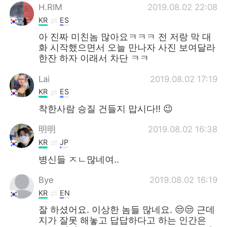
H.RIM
2019.08.02 22:08
KR
ES
아 진짜 미친놈 많아요ㅋㅋㅋ 전 저랑 막 대
화 시작했으면서 오늘 만나자 사진 보여달라
한잔 하자 이래서 차단 ㅋㅋ
Lai
2019.08.02 17:19
KR
ES
착한사람 승질 건들지 맙시다!! 😉
明明
2019.08.02 16:38
KR
JP
병신들 ㅈㄴ많네여..
Bye
2019.08.02 16:19
KR
EN
잘 하셨어요. 이상한 놈들 많네요. 😒😒 근데
지가 잘못 해놓고 답답하다고 하는 인간은