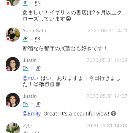
JP
EN
羨ましい！イギリスの書店は2ヶ月以上ク
ローズしています😭
Yuna Sato
2020.05.31 14:11
JP
KR
新宿なら都庁の展望台も好きです！
Justin
2020.05.31 14:08
EN
JP
@れい
はい、ありますよ！今日行きまし
た！😊📚📕📗📘
Justin
2020.05.31 14:07
EN
JP
@Emily
Great! It’s a beautiful view! 😆
れい
2020.05.31 14:03