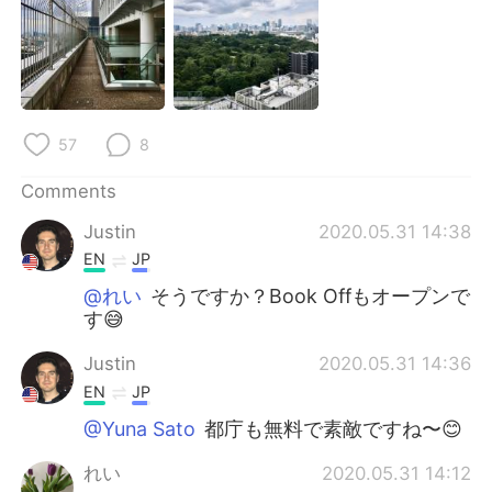
日本語
한국어
Русский
ไทย
Indonesia
Italiano
57
8
Türkçe
Tiếng Việt
Comments
Português
Justin
2020.05.31 14:38
EN
JP
@れい
そうですか？Book Offもオープンで
す😅
Justin
2020.05.31 14:36
EN
JP
@Yuna Sato
都庁も無料で素敵ですね〜😊
れい
2020.05.31 14:12