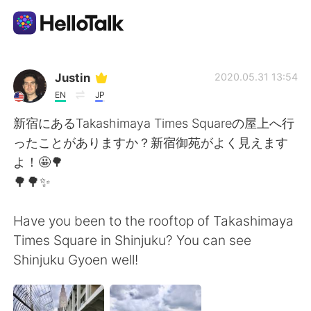
Language Exchange App
Justin
2020.05.31 13:54
EN
JP
AI Grammar Checker
新宿にあるTakashimaya Times Squareの屋上へ行
ったことがありますか？新宿御苑がよく見えます
English
よ！🤩🌳
🌳🌳✨
简体中文
繁體中文
Have you been to the rooftop of Takashimaya
Times Square in Shinjuku? You can see
Español
العربية
Shinjuku Gyoen well!
Français
Deutsch