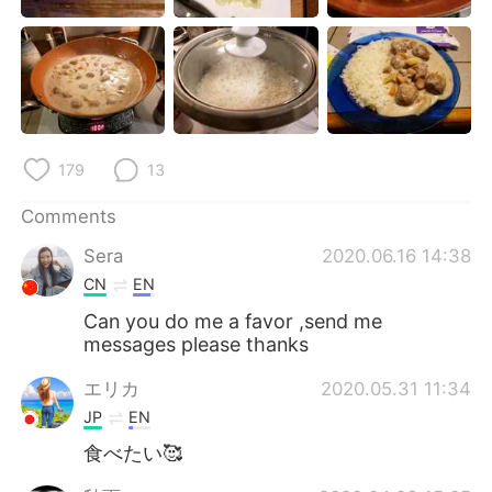
日本語
한국어
Русский
ไทย
Indonesia
Italiano
179
13
Türkçe
Tiếng Việt
Comments
Português
Sera
2020.06.16 14:38
CN
EN
Can you do me a favor ,send me
messages please thanks
エリカ
2020.05.31 11:34
JP
EN
食べたい🥰