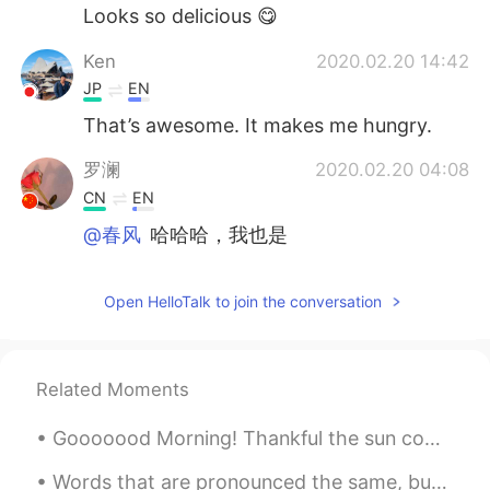
Looks so delicious 😋
Ken
2020.02.20 14:42
JP
EN
That’s awesome. It makes me hungry.
罗澜
2020.02.20 04:08
CN
EN
@春风
哈哈哈，我也是
石头
2020.02.20 04:07
Open HelloTalk to join the conversation
CN
EN
蘑菇、芹菜、七彩萝卜、绿洋葱和意大利鸡
肉丸一起炖，用百里香、迷迭香、紫苏叶调
味。😂
Related Moments
YIYI
2020.02.20 03:37
Gooooood Morning! Thankful the sun comes up every morning to greet us. It was a nice weekend. Ho...
CN
EN
Words that are pronounced the same, but spelt differently ~~~~~~~~~~~~~~~~~~~~~~~~~~~~~~~~~~~~ Kn...