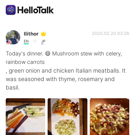
Language Exchange App
Ilithor
2020.02.20 03:26
EN
JP
AI Grammar Checker
Today's dinner. 😄 Mushroom stew with celery,
rainbow carrots
English
, green onion and chicken Italian meatballs. It
was seasoned with thyme, rosemary and
basil.
简体中文
繁體中文
Español
العربية
Français
Deutsch