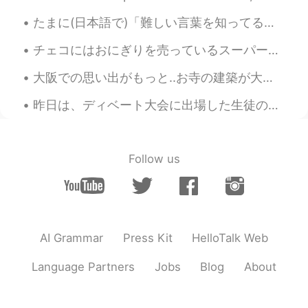
It looks delicious
たまに(日本語で)「難しい言葉を知ってるね」と言われるんですけど、あえてそういう言葉を使っているわけじゃないです😅 覚えた言葉を使っているだけです。でも、英語でもそんなことが起こるので、元の性格...
春风
2020.02.20 03:35
チェコにはおにぎりを売っているスーパーがあるってめっちゃびっくりした！けどちょー嬉しい〜 😍日本にいるあいだには1番嬉しいことの1つはおにぎりだったので今ちょー懐かし 〜毎日おにぎり食べれる 😍😍😍
CN
EN
我只看懂了大米饭
大阪での思い出がもっと..お寺の建築が大好きです。✨☺️ More memories of my time in Osaka... My culture is so different from...
Susan
2020.02.20 03:27
昨日は、ディベート大会に出場した生徒の応援に行ってきました。 Yesterday, I went to support my students who participated in the d...
CN
EN
It seems all right
Follow us
AI Grammar
Press Kit
HelloTalk Web
Language Partners
Jobs
Blog
About