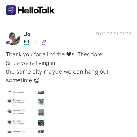
語言交換應用
Jo
2021.02.01 01:32
EN
JP
AI Grammar Checker
Thank you for all of the ❤️s, Theodore!
Since we're living in
繁體中文
the same city maybe we can hang out
sometime 😉
English
简体中文
Español
العربية
Français
Deutsch