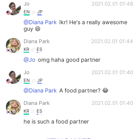
Jo
2021.02.01 01:48
EN
JP
@Diana Park
Ikr! He's a really awesome
guy 😆
Diana Park
2021.02.01 01:44
KR
ES
@Jo
omg haha good partner
Jo
2021.02.01 01:40
EN
JP
@Diana Park
A food partner? 😂
Diana Park
2021.02.01 01:40
KR
ES
he is such a food partner