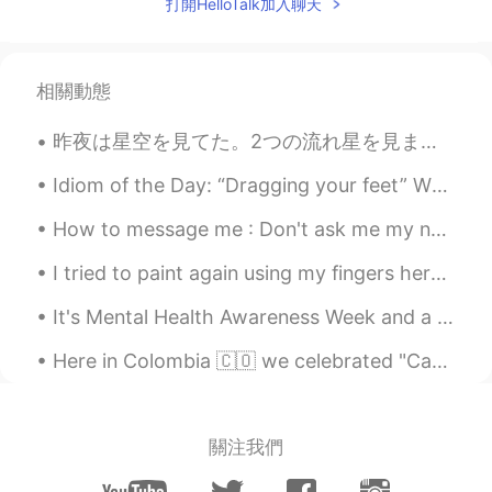
打開HelloTalk加入聊天
相關動態
昨夜は星空を見てた。2つの流れ星を見ました！超早かったから望みをできなかった。 太陽は星ですね。十億の星があるから、地球みたいな世界がいくつあるのかな？ ー 明日からまた仕事です。ちょっと悲...
Idiom of the Day: “Dragging your feet” When you don’t want to do something and put off doing it,...
How to message me : Don't ask me my name. It's on my profile. Don't ask me where I'm from. It's...
I tried to paint again using my fingers here in Hellotalk! 二月の絵 ハロトークの描く機能をまた使ってみた。 適当に描いてた。😂😂 楽...
It's Mental Health Awareness Week and a good time to take time out for yourself. Find a little po...
Here in Colombia 🇨🇴 we celebrated "Candle day" 🕯️😊it's like the beginning of Christmas here. So e...
關注我們