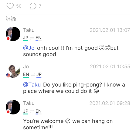
日本語
한국어
50
7
Русский
ไทย
評論
Taku
2021.02.01 13:07
Indonesia
Italiano
JP
EN
Türkçe
Tiếng Việt
@Jo
ohh cool !! I’m not good 🤣🤣but
sounds good
Português
Jo
2021.02.01 10:55
EN
JP
@Taku
Do you like ping-pong? I know a
place where we could do it 😁
Taku
2021.02.01 09:28
JP
EN
You’re welcome 😉 we can hang on
sometime!!!