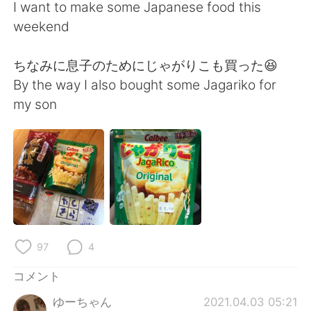
Deutsch
한국어
I want to make some Japanese food this
weekend
Русский
ไทย
ちなみに息子のためにじゃがりこも買った😆
Indonesia
Italiano
By the way I also bought some Jagariko for
my son
Türkçe
Tiếng Việt
Português
97
4
コメント
ゆーちゃん
2021.04.03 05:21