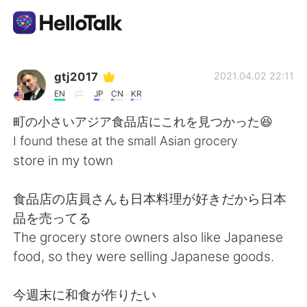
語学交換アプリ
gtj2017
2021.04.02 22:11
EN
JP
CN
KR
AI Grammar Checker
町の小さいアジア食品店にこれを見つかった😆
I found these at the small Asian grocery
日本語
store in my town
食品店の店員さんも日本料理が好きだから日本
English
简体中文
品を売ってる
The grocery store owners also like Japanese
繁體中文
Español
food, so they were selling Japanese goods.
العربية
Français
今週末に和食が作りたい