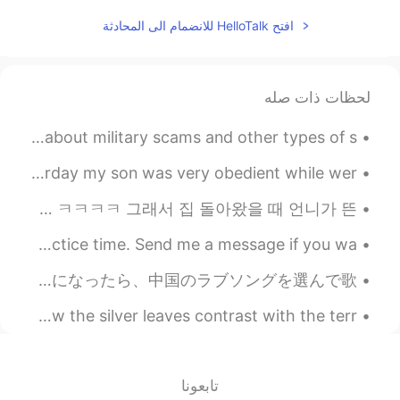
ちなみに息子のためにじゃがりこも買った
افتح HelloTalk للانضمام الى المحادثة
😆
By the way I also bought some Jagariko
for my son
لحظات ذات صله
BE VERY CAREFUL! Lately, I have been seeing many posts about military scams and other types of s...
昨日の買い物をしてる時に、息子はとても素直だったので私は帰り道にコンビニに息子にこのご褒美を買ってあげた Yesterday my son was very obedient while wer...
언니도 나도 메이크업 네일 하이힐 등등 이런거 잘 안해요 꾸미는 게 시간 많이 걸리고 불편하니까 귀찮아서 그냥 아예 안 하게 돼요 ㅋㅋㅋㅋ 그래서 집 돌아왔을 때 언니가 뜬...
Good evening wonderful people! It is English speaking practice time. Send me a message if you wa...
好きな人はカラオケが大好きで、行こう！行こう！ってずっと言っていて、昨日はやっと行くことになった！友達と一緒に行って、彼の彼女さんの隣で座っていた😅 彼の番になったら、中国のラブソングを選んで歌...
I bought this Sansevieria “Sayuri” yesterday! I love how the silver leaves contrast with the terr...
تابعونا