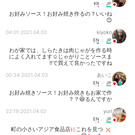
KR
JP
お好みソース！お好み焼き作るの？いいね
😊
2021.04.03 04:01
kiyoko
EN
JP
わが家では、しらたきは肉じゃがを作る時
によく入れてます☺️じゃがりことソースま
で買えて良かったですね‼️
2021.04.03 00:34
あいこ
EN
JP
お好み焼きソース！お好み焼きもお家で作
るんですか😆？？
2021.04.02 22:19
yuri
EN
JP
町の小さいアジア食品店
に
これを見つ