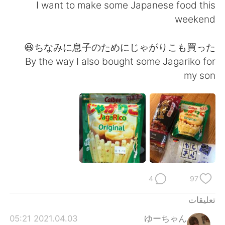
日本語
한국어
I want to make some Japanese food this
weekend
Русский
ไทย
ちなみに息子のためにじゃがりこも買った😆
Indonesia
Italiano
By the way I also bought some Jagariko for
my son
Türkçe
Tiếng Việt
Português
4
97
تعليقات
2021.04.03 05:21
ゆーちゃん