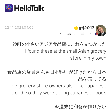
تطبيق تبادل اللغة
gtj2017
2021.04.02 22:11
KR
CN
JP
EN
AI Grammar Checker
町の小さいアジア食品店にこれを見つかった😆
I found these at the small Asian grocery
العربية
store in my town
食品店の店員さんも日本料理が好きだから日本
English
简体中文
品を売ってる
The grocery store owners also like Japanese
繁體中文
Español
food, so they were selling Japanese goods.
Français
Deutsch
今週末に和食が作りたい