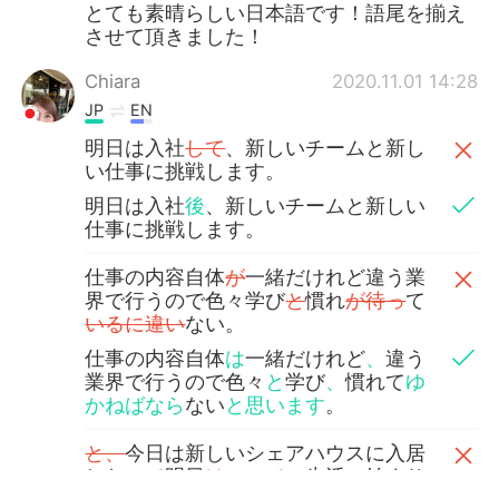
とても素晴らしい日本語です！語尾を揃え
させて頂きました！
Chiara
2020.11.01 14:28
JP
EN
明日は入社
して
、新しいチームと新し
い仕事に挑戦します。
明日は入社
後
、新しいチームと新しい
仕事に挑戦します。
仕事の内容自体
が
一緒だけれど違う業
界で行うので色々学び
と
慣れ
が待っ
て
いるに違い
ない。
仕事の内容自体
は
一緒だけれど
、
違う
業界で行うので色々
と
学び
、
慣れて
ゆ
かねばなら
ない
と思います
。
と、
今日は新しいシェアハウスに入居
したので明日
は
ここでの生活の始まり