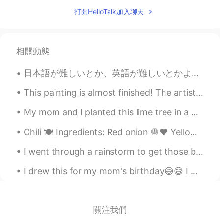
でもあ
る
。
打開HelloTalk加入聊天
そして
今日は
、
新しいシェアハウスに
入居したので
、
明日
から
ここでの生活
の始まりでもあ
ります
。
相關動態
場所
がシェアハウスだととても思えな
いくらい広くて、綺麗でお洒落です。
日本語が難しいとか、英語が難しいとかよく聞くけど、言語って難しくも簡単でもない。慣れだけだ、慣れ。使えばどんどん当たり前になってく。俺にとって必要がない英語は、使わないからこそ頭に入ってこない。...
部屋
がシェアハウスだととても思えな
This painting is almost finished! The artist provided me with these photos to show us the progres...
いくらい広くて、綺麗でお洒落です。
My mom and I planted this lime tree in a pot. I'm excited to see how it looks in a couple of week...
今日までここに誰もいなかったです。
今日までここに
は
誰も
住んで
いなかっ
Chili 🍽 Ingredients: Red onion 🧅♥️ Yellow onion 🧅💛 Serrano peppers 🌶 Garlic cloves 🧄 Olive oil...
た
の
です。
I went through a rainstorm to get those bagels as it was their 100th years anniversary. Fairmount...
今日は6人が同時に入居した
、
という点
I drew this for my mom's birthday😅😅 I was using watercolour pencils...i really kept messing up.....
で特にテラスハウスと似てる感じです
よね
。
今日は
、
6人が同時に入居したという点
で
、
特にテラスハウスと似てる感じで
關注我們
す。