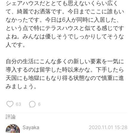
日本語
한국어
シェアハウスだととても思えないくらい広く
て、綺麗でお洒落です。今日までここに誰もい
Русский
ไทย
なかったです。今日は6人が同時に入居した、
という点で特にテラスハウスと似てる感じです
Indonesia
Italiano
よね。みんなは優しそうでしっかりしてそうな
人です。
Türkçe
Tiếng Việt
自分の生活にこんな多くの新しい要素を一気に
Português
導入するのは留学した時以来かな。下手したら
天国にも地獄にもなり得る状態なので慎重に進
みましょう。
63
6
評論
Sayaka
2020.11.01 15:28