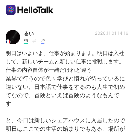
語言交換應用
るい
2020.11.01 14:16
FR
JP
AI Grammar Checker
明日はいよいよ、仕事が始まります。明日は入社
して、新しいチームと新しい仕事に挑戦します。
繁體中文
仕事の内容自体が一緒だけれど違う
業界で行うので色々学びと慣れが待っているに
違いない。日本語で仕事をするのも人生で初め
English
简体中文
てなので、冒険といえば冒険のようなもんで
す。
Español
العربية
と、今日は新しいシェアハウスに入居したので
Français
Deutsch
明日はここでの生活の始まりでもある。場所が