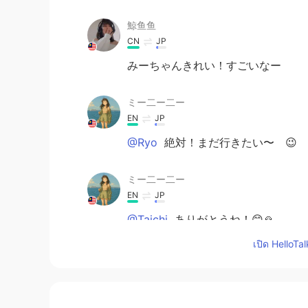
鯨鱼鱼
CN
JP
みーちゃんきれい！すごいなー
ミー二ー二ー
EN
JP
@Ryo
絶対！まだ行きたい〜 😉
ミー二ー二ー
EN
JP
@Taichi
ありがとうね！😊🙏
เปิด HelloTa
ミー二ー二ー
EN
JP
@tori
ありがとうね！トリちゃん