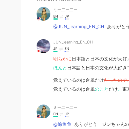
ミー二ー二ー
EN
JP
@JUN_learning_EN_CH
ありがとうジ
JUN_learning_EN_CH
JP
EN
明らかに
日本語と日本の文化が大好
ほんと
日本語と日本の文化が大好き
覚えているのは台風だけ
だったので
覚えているのは台風
のこと
だけ
。
東
ミー二ー二ー
EN
JP
@鯨鱼鱼
ありがとう ジンちゃんx