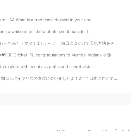
2020.07.31 11:08
rn USA What is a traditional dessert in your cou...

en a while since I did a photo shoot outside. I ...
天気方法をチェックした。それによるといい天気だけど私の期待してたほど晴れだった。白浜はめっちゃ綺麗でホテル...
2020.07.31 07:37
️💜💖💙 Cricket IPL congratulations to Mumbai Indians ☺️😘
 to explore with countless paths and secret vista...
年半日本に住んでいたしイギリスに帰ってからまたロックダウンになっちゃったから一昨日まで全然会えなかったです！...
きです！
、
東京行きの飛行機が欠航し、気
分が悪く
なった！
東京行きの飛行機が欠航し、
嫌な
気
持ちに
なった！