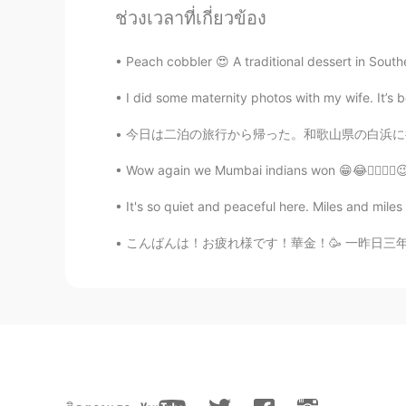
ช่วงเวลาที่เกี่ยวข้อง
ミー二ー二ー
EN
JP
Peach cobbler 😍 A traditional dessert in Southe
@Yuka
ありがとう ゆかちゃん😊
I did some maternity photos with my wife. It’s be
今日は二泊の旅行から帰った。和歌山県の白浜に行って来た！マジで楽しかった！前日に出かけて
Taichi
JP
EN
Wow again we Mumbai indians won 😁😂✌🏻💪🏻😉❤
鹿はとても美しく可愛い！
It's so quiet and peaceful here. Miles and miles
鹿はとても美しく
て
可愛い！
こんばんは！お疲れ様です！華金！🥳 一昨日三年間ぶりにイギリスの友達に会いましたよ！2
明らかに
日本語と日本の文化が大好
日本語と日本の文化が大好きです！
覚えているのは台風だけだ
ったので
覚えているのは台風
のこと
だけだ
。