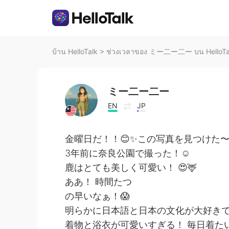
บ้าน HelloTalk
>
ช่วงเวลาของ ミー二ー二ー บน HelloTa
ミー二ー二ー
EN
JP
金曜日だ！！😊✨この写真を見つけた〜
3年前に奈良公園で撮った！☺️
鹿はとても美しく可愛い！ 😍🦌
ああ！ 時間たつ
の早いなぁ！😱
明らかに日本語と日本の文化が大好きです
着物と浴衣が可愛いすぎる！ 毎日着たい