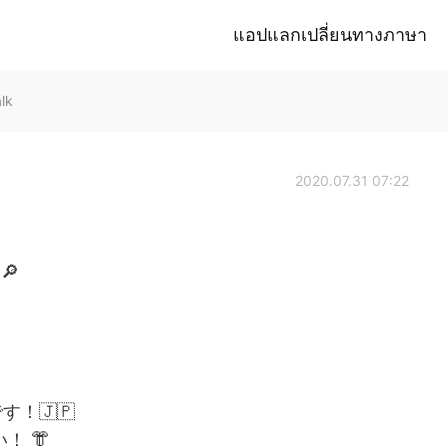
แอปแลกเปลี่ยนทางภาษา
lk
2020.07.31 07:22
🔎
！🇯🇵
！ 👘