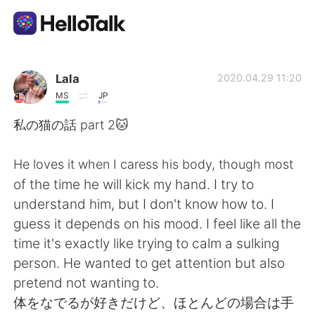
Aplikasi Pertukaran Bahasa
Lala
2020.04.29 11:20
MS
JP
AI Grammar Checker
私の猫の話 part 2🐱
Indonesia
He loves it when I caress his body, though most
of the time he will kick my hand. I try to
understand him, but I don't know how to. I
English
简体中文
guess it depends on his mood. I feel like all the
time it's exactly like trying to calm a sulking
繁體中文
Español
person. He wanted to get attention but also
pretend not wanting to.
العربية
Français
体をなでるが好きだけど、ほとんどの場合は手