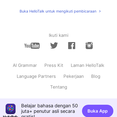
Buka HelloTalk untuk mengikuti pembicaraan
Ikuti kami
AI Grammar
Press Kit
Laman HelloTalk
Language Partners
Pekerjaan
Blog
Tentang
Belajar bahasa dengan 50
juta+ penutur asli secara
Buka App
gratis!