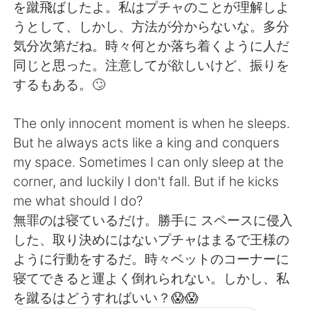
Deutsch
日本語
を蹴飛ばしたよ。私はプチャのことが理解しよ
うとして、しかし、方法が分からないな。多分
한국어
Русский
気分次第だね。時々何とか落ち着くように人だ
同じと思った。注意してが欲しいけど、振りを
ไทย
Italiano
するもある。🙄
Türkçe
Tiếng Việt
The only innocent moment is when he sleeps.
But he always acts like a king and conquers
Português
my space. Sometimes I can only sleep at the
corner, and luckily I don't fall. But if he kicks
me what should I do?
無罪のは寝ているだけ。勝手に スペースに侵入
した、取り決めにはないプチャはまるで王様の
ように行動をするだ。時々ベットのコーナーに
寝てできると運よく倒れられない。しかし、私
を蹴るはどうすればいい？😱😱