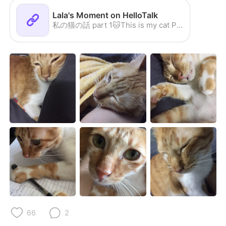
Lala's Moment on HelloTalk
私の猫の話 part 1🐱This is my cat Puchya. He
66
2