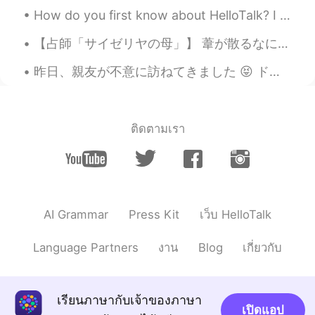
How do you first know about HelloTalk? I knew about HelloTalk from a Japanese YouTuber around 20...
【占師「サイゼリヤの母」】 葦が散るなにわ、茜さす看板。この日は 道頓堀の占師に来て、初めて面と向かう。 女性は可愛い物を見ると声が高くなって、 「可愛いー！⤴⤴︎︎」と言うが、年齢的に声が...
昨日、親友が不意に訪ねてきました 😝 ドアに答えると、彼女に会ってショックを受けました 🙀😁 半年ぶりに会った 🥺 私はとても幸せでした 🤩😆 最近気分が悪くなったので、ケアパッケージを降ろ...
ติดตามเรา
AI Grammar
Press Kit
เว็บ HelloTalk
Language Partners
งาน
Blog
เกี่ยวกับ
เรียนภาษากับเจ้าของภาษา
เปิดแอป