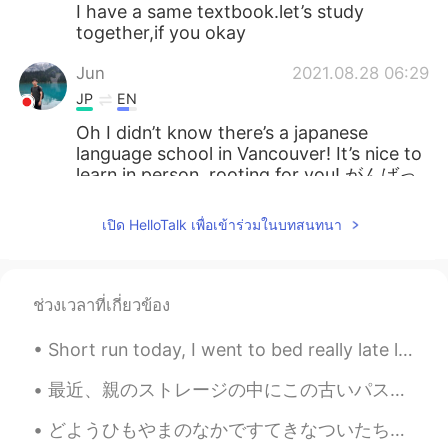
I have a same textbook.let’s study
together,if you okay
Jun
2021.08.28 06:29
JP
EN
Oh I didn’t know there’s a japanese
language school in Vancouver! It’s nice to
learn in person, rooting for you! がんばっ
て😆
เปิด HelloTalk เพื่อเข้าร่วมในบทสนทนา
Takahiro Ando
2021.08.28 06:26
JP
EN
頑張ってください！
ช่วงเวลาที่เกี่ยวข้อง
Short run today, I went to bed really late last night 😂 so tired today!! Might go for a walk late...
最近、親のストレージの中にこの古いパスタ機を見つかったので、麺を作ってみようと決めた Recently, in my parents storage I found this old pasta...
どようひもやまのなかですてきなついたちをすごしました。 - I had another beautiful day in the mountains on Saturday. Summer h...