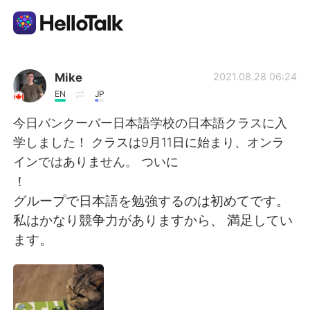
แอปแลกเปลี่ยนทางภาษา
Mike
2021.08.28 06:24
EN
JP
AI Grammar Checker
今日バンクーバー日本語学校の日本語クラスに入
学しました！ クラスは9月11日に始まり、オンラ
ไทย
インではありません。 ついに
！
グループで日本語を勉強するのは初めてです。
English
简体中文
私はかなり競争力がありますから、 満足してい
ます。
繁體中文
Español
العربية
Français