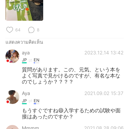
Deutsch
日本語
한국어
Русский
64
8
Indonesia
Italiano
แสดงความคิดเห็น
Türkçe
Tiếng Việt
aya
2023.12.14 13:42
Português
JP
EN
質問があります。この、元気、という本を
よく写真で見かけるのですが、有名な本な
のでしょうか？？？？
Aya
2021.09.02 15:37
JP
EN
もうすぐですね😄入学するための試験や面
接はあったのですか？
Mmmm
2021.08.28 09:06