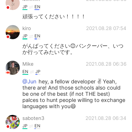
JP
EN
頑張ってください！！！！
kiro
2021.08.28 07:54
JP
EN
がんばってください😊バンクーバー、いつ
か行ってみたいです。
Mike
2021.08.28 06:36
EN
JP
@Jun
hey, a fellow developer ✌ Yeah,
there are! And those schools also could
be one of the best (if not THE best)
palces to hunt people willing to exchange
languages with you😄
saboten3
2021.08.28 06:34
JP
EN