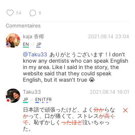
日本語
한국어
54
8
Русский
ไทย
Commentaires
Indonesia
Italiano
kaja 香椰
2021.08.14 23:04
EN
JP
Türkçe
Tiếng Việt
@Taku33
ありがとうございます！I don't
know any dentists who can speak English
Português
in my area. Like I said in the story, the
website said that they could speak
English, but it wasn't true 😭
Taku33
2021.08.14 16:01
JP
EN
IT
FR
日本語で頑張ったけど、よく
分か
らな
か
って、口が痛くて、ストレス
が高く
て
、恥ずかしく
ったほど
泣いちゃっ
た。