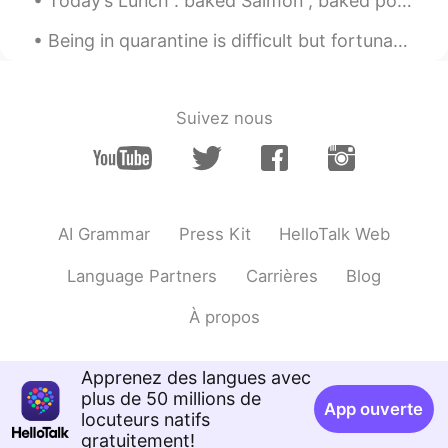
Today’s Lunch : baked Salmon , baked potatoes and a salad , followed by a vanilla and dark chocol...
JP
EN
大変だったねー
Being in quarantine is difficult but fortunate to live in Brighton to have these views at my door...
Suivez nous
AI Grammar
Press Kit
HelloTalk Web
Language Partners
Carrières
Blog
À propos
Apprenez des langues avec
plus de 50 millions de
App ouverte
locuteurs natifs
gratuitement!