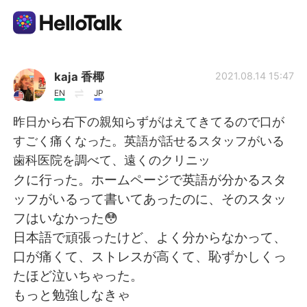
Appli d'échange linguistique
kaja 香椰
2021.08.14 15:47
EN
JP
AI Grammar Checker
昨日から右下の親知らずがはえてきてるので口が
すごく痛くなった。英語が話せるスタッフがいる
Français
歯科医院を調べて、遠くのクリニッ
クに行った。ホームページで英語が分かるスタ
ッフがいるって書いてあったのに、そのスタッ
English
简体中文
フはいなかった😳
日本語で頑張ったけど、よく分からなかって、
繁體中文
Español
口が痛くて、ストレスが高くて、恥ずかしくっ
たほど泣いちゃった。
العربية
Deutsch
もっと勉強しなきゃ