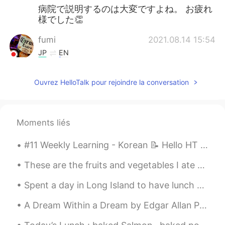
病院で説明するのは大変ですよね。 お疲れ
様でした👏
fumi
2021.08.14 15:54
JP
EN
おつかれさまでした がんばったね😊
Ouvrez HelloTalk pour rejoindre la conversation
Mason
2021.08.14 15:53
JP
EN
日本語で頑張ったけど、よく分からな
Moments liés
か
って、口が痛くて、ストレスが高く
て、恥ずかし
くった
ほど泣いちゃっ
#11 Weekly Learning - Korean 📝 Hello HT friends 😄, Welcome to my weekly learning of 🇰🇷🇯🇵🇷🇺 🧐 ...
た。
These are the fruits and vegetables I ate recently: rose strawberries, cherries, cantaloupe, radi...
日本語で頑張ったけど、よく分からな
く
って、口が痛くて、ストレスが高く
Spent a day in Long Island to have lunch at the Oheka Castle! This is the castle from Taylor Swif...
て、恥ずかし
い
ほど泣いちゃった。
A Dream Within a Dream by Edgar Allan Poe. Part 2 of 2. I stand amid the roar Of a surf-torment...
Kodai Iizuka
2021.08.14 15:49