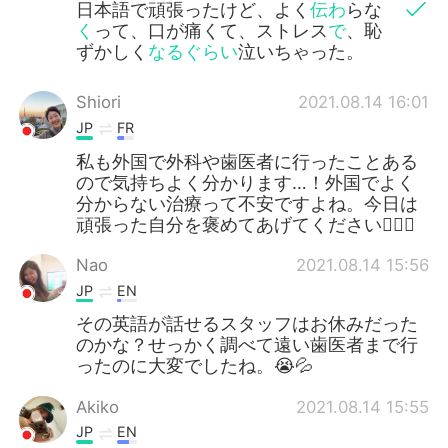
日本語で頑張ったけど、よく
伝わ
らな
く
って、口が痛くて、ストレス
で
、恥
ずかしく
なるぐらい
泣いちゃった。
Shiori
2021.08.14 16:01
JP
FR
私も外国で外科や歯医者に行ったことある
ので気持ちよく分かります…！外国でよく
分からない治療って不安ですよね。今日は
頑張った自分を褒めてあげてください🙆‍♀️✨
Nao
2021.08.14 15:56
JP
EN
その英語が話せるスタッフはお休みだった
のかな？せっかく調べて遠い歯医者まで行
ったのに大変でしたね。😭💦
Akiko
2021.08.14 15:55
JP
EN