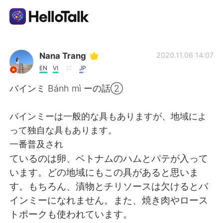
Appli d'échange linguistique
Nana Trang
2020.11.06 14:07
EN
VI
JP
AI Grammar Checker
バインミ Bánh mì ーの話②
Français
バインミーは一般的な具もありますが、地域によ
って独自な具もあります。
一番普及され
English
简体中文
ているのは卵、ベトナムのハムとパテが入って
います。どの地域にもこの具があると思いま
繁體中文
Español
す。もちろん、漬物とチリソースは欠けるとバ
インミーになれません。また、焼き肉やロース
العربية
Deutsch
トポークも使われています。