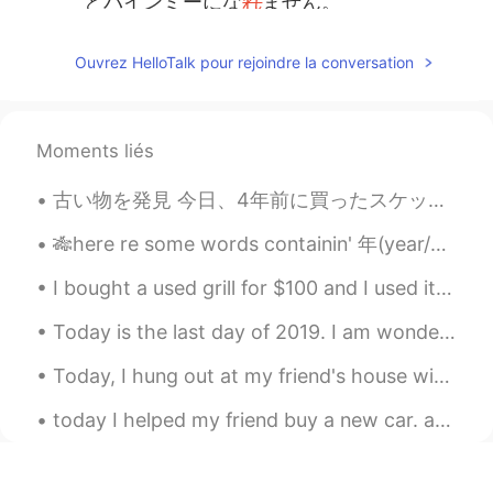
とバインミーにな
れ
ません。
もちろん、漬物とチリソース
が
欠ける
とバインミーにな
り
ません。
Ouvrez HelloTalk pour rejoindre la conversation
また、焼き肉やローストポークも使わ
れ
てい
ます。
Moments liés
また、焼き肉やローストポークも使わ
れます。
古い物を発見 今日、4年前に買ったスケッチブックを発見しました。 その頃、絵がすごく上手い大学の友達に憧れ、自分も真似しようと思い、このスケッチブックを買いました。 でも、そんなに熱心じゃなか...
そして、ニャチャンといった臨海都市
🎋here re some words containin' 年(year/age) １．年若（としわか）：youth ２．年頃（としごろ）：approximate age ３．年弱（としよわ）...
はチャーカー(chả cá - 揚げかまぼこ)の
具があります。
I bought a used grill for $100 and I used it for the first time today. I kind of burnt some food...
そして、ニャチャンといった臨海都市
Today is the last day of 2019. I am wondering if there is any phrase that Japanese use for wishi...
に
はチャーカー(chả cá - 揚げかまぼこ)
の具があります。
Today, I hung out at my friend's house with my friends...she played 古筝 and we watched a horror mo...
ハノイならネムチュア(揚げ発酵豚肉)と
today I helped my friend buy a new car. afterwards, we ate Chinese brunch and then drank fruit m...
いう人気
な
おつまみ
は
具として使われ
ています。
ハノイならネムチュア(揚げ発酵豚肉)と