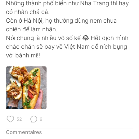
Những thành phố biển như Nha Trang thì hay
có nhân chả cá.
Còn ở Hà Nội, họ thường dùng nem chua
chiên để làm nhân.
Nói chung là nhiều vô số kể 😂 Hết dịch mình
chắc chắn sẽ bay về Việt Nam để ních bụng
với bánh mì!!
52
9
Commentaires