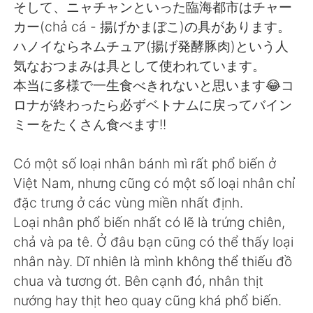
日本語
한국어
そして、ニャチャンといった臨海都市はチャー
カー(chả cá - 揚げかまぼこ)の具があります。
Русский
ไทย
ハノイならネムチュア(揚げ発酵豚肉)という人
気なおつまみは具として使われています。
Indonesia
Italiano
本当に多様で一生食べきれないと思います😂コ
ロナが終わったら必ずベトナムに戻ってバイン
Türkçe
Tiếng Việt
ミーをたくさん食べます!!
Português
Có một số loại nhân bánh mì rất phổ biến ở
Việt Nam, nhưng cũng có một số loại nhân chỉ
đặc trưng ở các vùng miền nhất định.
Loại nhân phổ biến nhất có lẽ là trứng chiên,
chả và pa tê. Ở đâu bạn cũng có thể thấy loại
nhân này. Dĩ nhiên là mình không thể thiếu đồ
chua và tương ớt. Bên cạnh đó, nhân thịt
nướng hay thịt heo quay cũng khá phổ biến.