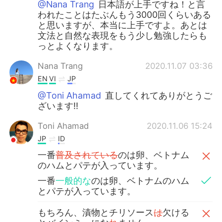
@Nana Trang
日本語が上手ですね！と言
われたことはたぶんもう3000回くらいある
と思いますが、本当に上手ですよ。あとは
文法と自然な表現をもう少し勉強したらも
っとよくなります。
Nana Trang
2020.11.07 03:36
EN
VI
JP
@Toni Ahamad
直してくれてありがとうご
ざいます!!
Toni Ahamad
2020.11.06 15:24
JP
ID
一番
普及されている
のは卵、ベトナム
のハムとパテが入っています。
一番
一般的な
のは卵、ベトナムのハム
とパテが入っています。
もちろん、漬物とチリソース
は
欠ける