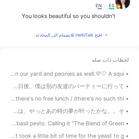
EN
ES
You looks beautiful so you shouldn't
repair your confidence 😉
2020.07.06 20:06
Erik Hope
افتح HelloTalk للانضمام الى المحادثة
EN
ES
Beauty is always inside
لحظات ذات صله
2020.07.06 20:05
Ghoulam
안녕하세요, Kon'nichiwa, Hola Roses are currently blooming in our yard and peonies as well.💛🤍 A squi...
EN
AR
You are very nice 😍😍😍
12月にセブ島で撮った写真 🤟 とうとう編集した！ 😅 道端で偶然に出会ったスケートボーダー達は僕を多くの人が集まってるスケボー練習場所に連れて行った。数日後、僕は別の友達のパーティーに行って、...
2020.07.06 20:05
Moa 모아 萌愛
おはようございます！ 🙂🙂😊 今日も頑張りましょう！ またよく使われる英語の表現です！ 今日のフレーズは there's no free lunch / (there's no such thi...
KR
JP
インディアナからカリフォルニアへ行くとやっぱり緊張する。ずっと田舎に住んでいたわたしが子供の頃から都会に憧れていたからサンフランシスコに引っ越すことに対しては、やっとあの時の夢が叶ったかな。。そ...
U r so cute💞
New creation today - Tofu, elbow pasta, spinach, and basil pesto. Calling it "The Blend of Green...
My first time making stovetop pizza from scratch! It took a little bit of time for the yeast to g...