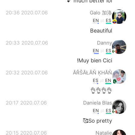
much better lol 💕
2020.07.06 20:36
Galo 加洛
EN
ES
Beautiful
2020.07.06 20:33
Danny
EN
ES
Muy bien Cici!
2020.07.06 20:32
ĂŘŠĂŁĂŇ ĶHĂŇ
ES
EN
👌👌👌👌
2020.07.06 20:17
Daniela Blas
EN
ES
So pretty🥰
2020.07.06 20:15
Natalie