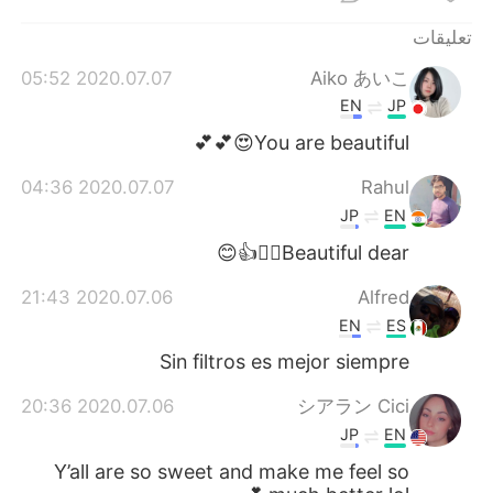
日本語
한국어
تعليقات
Русский
ไทย
2020.07.07 05:52
Aiko あいこ
EN
JP
Indonesia
Italiano
You are beautiful😍💕💕
Türkçe
Tiếng Việt
2020.07.07 04:36
Rahul
JP
EN
Português
Beautiful dear👌🏼👍😊
2020.07.06 21:43
Alfred
EN
ES
Sin filtros es mejor siempre
2020.07.06 20:36
シアラン Cici
JP
EN
Y’all are so sweet and make me feel so