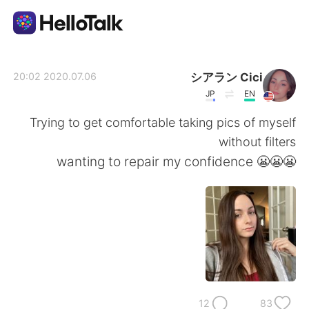
تطبيق تبادل اللغة
シアラン Cici
2020.07.06 20:02
JP
EN
AI Grammar Checker
Trying to get comfortable taking pics of myself
without filters
العربية
😬😬😬 wanting to repair my confidence
English
简体中文
繁體中文
Español
Français
Deutsch
12
83