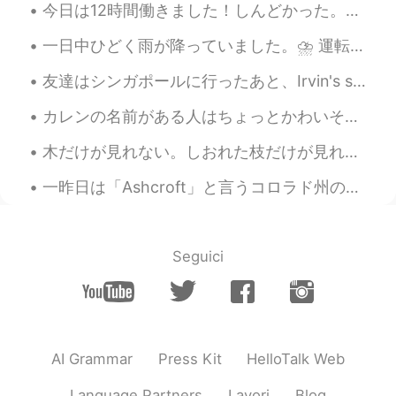
今日は12時間働きました！しんどかった。😓 明日は休みから嬉しいです。日曜日はバレンタインデーですね。日本は女性が男性にチョコをあげますね。ぎりチョコも作るべきですね。面倒くさくないですか？ 質...
一日中ひどく雨が降っていました。⛈ 運転するのはちょっと大変でした。😖 「Beef Mami」と言うフィリピンの料理を作りました。🍲 こんな天気には、スープが完璧です！ねぎを入れて良かったです！...
友達はシンガポールに行ったあと、Irvin's salted egg fish skinをお土産としてくれました。大好きになった。フィリピンにもこれは人気があります。友達か家族はフィリピンに行け...
カレンの名前がある人はちょっとかわいそうですね。スラングとして、「カレン」のお客様の性格はうんざりだ。できない。。。時々、そんなお客様と話すの後、吐き気がします。🤢 体の疲れに対応できますが心の...
木だけが見れない。しおれた枝だけが見れない。体には37兆個の細胞が見える。自分を愛するのことを考えるとき、自分用にプレゼントを買うのこととか、サロンに行くのこととか、バスタブでの静かな時間につい...
一昨日は「Ashcroft」と言うコロラド州のゴーストタウンに行きました。私にとってこの場所は面白いです。元々、銀の鉱山の町でした。 鉱山労働者は適切なギアなしで働いてました。そして、ろうそく...
Seguici
AI Grammar
Press Kit
HelloTalk Web
Language Partners
Lavori
Blog