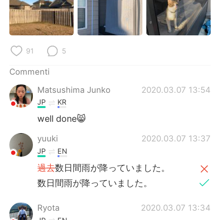
Deutsch
日本語
한국어
Русский
91
5
ไทย
Indonesia
Commenti
Türkçe
Tiếng Việt
Matsushima Junko
2020.03.07 13:54
Português
JP
KR
well done😸
yuuki
2020.03.07 13:37
JP
EN
過去
数日間雨が降っていました。
数日間雨が降っていました。
Ryota
2020.03.07 13:34