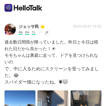
App di scambio linguistico
ジェッサ民
2020.03.07 13:32
EN
PH
TL
JP
AI Grammar Checker
過去数日間雨が降っていました。昨日と今日は晴
れた日だから良かった！☀️
Italiano
モモちゃんは裏庭に走って、ドアを見つけられな
いの
で、中に入るためにスクリーンを登ってみまし
English
简体中文
た。😂
スパイダー猫になったね。🕷🐱
繁體中文
Español
العربية
Français