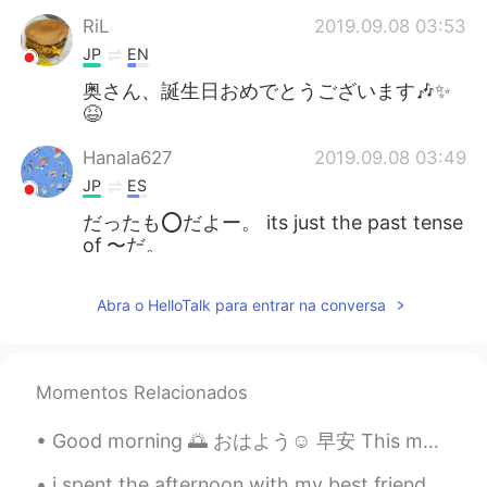
RiL
2019.09.08 03:53
JP
EN
奥さん、誕生日おめでとうございます🎶✨
😆
Hanala627
2019.09.08 03:49
JP
ES
だったも⭕だよー。 its just the past tense
of 〜だ。
MIKI
2019.09.08 03:44
Abra o HelloTalk para entrar na conversa
JP
EN
今日は妻の誕生日
だっ
た。
今日は妻の誕生日
でし
た。
Momentos Relacionados
美味し
い
かった！
Good morning 🌅 おはよう☺ 早安 This morning I met with Craig and Kev for a bike ride. Kev met us half w...
美味しかった！
i spent the afternoon with my best friend having a social distancing picnic 💕 we just walked to t...