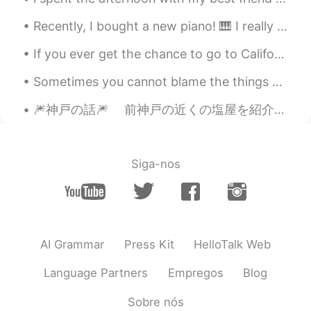
なな
2019.09.08 03:43
Recently, I bought a new piano! 🎹 I really enjoy playing the piano. I have only played for 9 mon...
JP
EN
If you ever get the chance to go to California , go to The Habit and try the Santa Barbara burger...
奥さまおめでとうございます✨お寿司おい
しそう！
Sometimes you cannot blame the things you say in a language on your skill level in that language....
Pinky
2019.09.08 03:42
🎆神戸の話🎆 前神戸の近くの塩屋を紹介したが、今回は神戸の話をしようと思います、特に神戸の博物館。 皆さん、どんな博物館が好きですか？美術か、歴史か、恐竜ですか？ 去年、神戸...
JP
EN
美味し
い
かった！
Siga-nos
美味しかった！
Tomoko
2019.09.08 03:42
JP
EN
AI Grammar
Press Kit
HelloTalk Web
美味し
い
かった！
美味しかった！
Language Partners
Empregos
Blog
Sobre nós