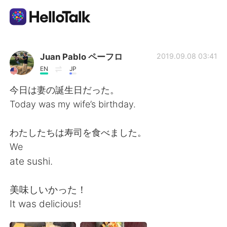
Aplicativo de troca de idioma
Juan Pablo ペーフロ
2019.09.08 03:41
EN
JP
AI Grammar Checker
今日は妻の誕生日だった。
Today was my wife’s birthday.
Português
わたしたちは寿司を食べました。
We
English
简体中文
ate sushi.
繁體中文
Español
美味しいかった！
It was delicious!
العربية
Français