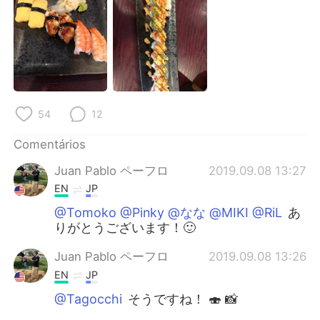
Deutsch
日本語
한국어
Русский
ไทย
Indonesia
Italiano
Türkçe
54
12
Comentários
Tiếng Việt
Juan Pablo ペーフロ
2019.09.08 13:27
EN
JP
@Tomoko @Pinky @なな @MIKI @RiL
あ
りがとうございます！🙂
Juan Pablo ペーフロ
2019.09.08 13:26
EN
JP
@Tagocchi
そうですね！ 🍣 📸