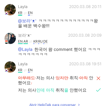
Layla
2020.03.08 20:11
KR
EN
@보라ᵔᴥᵔ
ㅋㅋㅋㅋㅋㅋㅋㅋㅋㅋㅋㅋㅋ왕
을 배운 백수왕!!!
보라ᵔᴥᵔ
2020.03.08 20:09
EN
AR
KR
RU
DE
@Layla
한국어 왕 comment 했어요 ㅋㅋㅋ
ㅋㅋㅋㅋㅋㅋㅋ
Layla
2020.03.08 19:51
KR
EN
아무래도
저는 의사
있지만
취직
아직
안
했어요
.
저는 의사
인데
아직
취직
을
안했어요
(시험 합격하면
근무를
편하게
잦
을수
있
Abrir HelloTalk para conversar
지만 바이러스 때문에 여행 못하고 시험