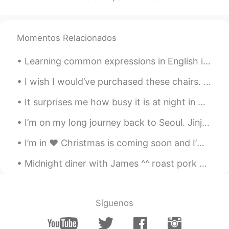
못
했
어요
)
(제
수
없어
.
(시험
에
합격하면
일할 곳을
편하게
찾
을
수
잏
지만 바이러스 때문에 여행
을
못하
Momentos Relacionados
고 시험
도
못
봤
어요
재
수없어
Learning common expressions in English is very important and will help with your conversational s...
왜 나 항상 이렇게 바
빠
요
.
I wish I would’ve purchased these chairs. They were made in 1965. The backs of them were so unusu...
왜 나
는
항상 이렇게 바
쁠까
요
It surprises me how busy it is at night in China. Everybody comes out to shop at night. In Englan...
공부 안하고 한국어 연습
조금만
진짜 조
금만 해요
.
I’m on my long journey back to Seoul. Jinju is always so good to me. It was a comfortable, heal...
공부
도
안하고 한국어 연습
도
진짜 조금
I’m in ♥️ Christmas is coming soon and I’m happy 😍🥰 Everyone stay healthy and I hope y’all are ...
만 해요
Midnight diner with James ^^ roast pork chops. They been in the brine for 3 hours marinating. App...
드라마
를
1
화
가
못
끝났
어요
(.
드라마 1화
도
아직
못
봤
어요
아침에 일어
나면
( 머리 속에서 공부 결
Síguenos
정 했고 진짜 진짜 진짜로 공부 결정 했
고 ) 근
데 바
쁘기 때문에
못했어요.