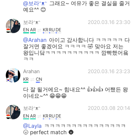
@보라ᵔᴥᵔ
그래요~ 여유가 좋은 결실을 줄거
예요^^ 😊
보라ᵔᴥᵔ
2020.03.16 23:30
EN
AR
KR
RU
DE
@Arahan
아이고 감사합니다 ㅋㅋㅋㅋㅋ 다
잘거면 좋겠어요 ㅋㅋㅋㅋ 🤣 맞아요 저는
왕입니닼ㅋㅋㅋㅋㅋㅋㅋㅋㅋㅋ 깜빡했어욬
ㅋㅋ
Arahan
2020.03.16 23:23
KR
CN
다 잘 될거에요~ 힘내요^^ 👍👍👍 어쨌든 왕
이네요~^^ 😁😁😁
보라ᵔᴥᵔ
2020.03.08 20:14
EN
AR
KR
RU
DE
@Layla
ㅋㅋㅋㅋㅋㅋㅋㅋㅋㅋㅋㅋㅋㅋㅋ
🌝 perfect match 🌚