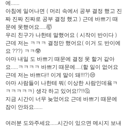
日本語
한국어
에......
아침에 일어나면 ( 머리 속에서 공부 결정 했고 진
Русский
ไทย
짜 진짜 진짜로 공부 결정 했고 ) 근데 바쁘기 때
문에 못했어요.....🤯
Indonesia
Italiano
우리 친구가 나한테 말했어요 ( 시작이 반이다 )
근데 저는 ㅋㅋㅋ 결정만 했어요( 이거 도 반이에
Türkçe
Tiếng Việt
요 ???) ㅋㅋ🤓
아마 내일 도 바쁘기 때문에 결정 못 할거 같아
Português
요.....ㅋㅋㅋㅋ 바쁘기 때문에....(할 일이 없어요
근데 저는 바쁘다!! 이게 말이 돼!!!?)😒
아마 사람들이 나한테 뭐( 이상한 사람인데욬ㅋ
ㅋㅋㅋㅋㅋ) 생각 하고 있어요!?!!🤔
지금 시간이 너무 늦었어요 근데 바쁘기 때문에
잠이 안와요......
여러분 도와주세요.....시간이 있으면 메시지 보내