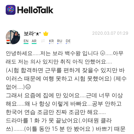
Aplicación de intercambio de idiomas
보라ᵔᴥᵔ
2020.03.07 01:29
EN
AR
KR
RU
DE
AI Grammar Checker
안녕하세요.....저는 보라 백수왕 입니다 🌝.....아무
래도 저는 의사 있지만 취직 아직 안했어요....
Español
(시험 합격하면 근무를 편하게 잦을수 있지만 바
이러스 때문에 여행 못하고 시험 못했어요) (제수
없어....)😑
English
简体中文
그래서 요즘에 집에 만 있어요....근데 너무 이상
해요.....왜 나 항상 이렇게 바빠요...공부 안하고
繁體中文
العربية
한국어 연습 조금만 진짜 조금만 해요.....
드라마를 1 화 가 못 끝났어요(.이태원 클라
Français
Deutsch
쓰).......(이틀 동안 15 분 만 봤어요 ) 바쁘기 때문