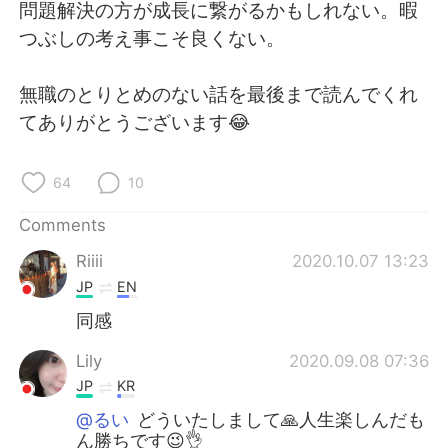
日本語
한국어
問題解決の方が成長に繋がるかもしれない。暇
つぶしの考え事こそ良くない。
Русский
ไทย
無職のとりとめのない話を最後まで読んでくれ
Indonesia
Italiano
てありがとうございます😂
Türkçe
Tiếng Việt
64
10
Português
Comments
Riiii
2020.10.07 13:23
JP
EN
同感
Lily
2020.09.08 07:36
JP
KR
@るい
どういたしまして🙏人生楽しんだも
ん勝ちです😉👌