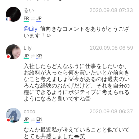
るい
2020.09.08 07:33
FR
JP
@Lily
前向きなコメントをありがとうござ
います！☺️
Lily
2020.09.08 06:59
JP
KR
入社したらどんなふうに仕事をしたいか、
お給料が入ったら何を買いたいとか前向き
なこと考えましょ💡今があるのは過去のい
ろんな経験のおかげだけど、それを自分の
糧にできるようにポジティブに考えられる
ようになると良いですね😊
coco
2020.09.08 06:37
JP
EN
なんか最近私が考えていることと似ていて
とても共感しました☁️笑