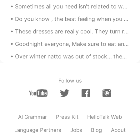
ジティブになるよ😊✨
Sometimes all you need isn't related to what you want to see. It's related to being aware of wh...
hana123
2020.09.08 06:14
Do you know , the best feeling when you wake up earlier than usual and hear the sound of the rain...
JP
EN
These dresses are really cool. They turn rainbow when light reflects off them. Ces robes sont v...
私も自己評価、下がる人です😢つらいよ
ね。
Goodnight everyone, Make sure to eat and drink plenty. Hope you all have a good day!! If you are ...
kaori
2020.09.08 06:12
Over winter natto was out of stock... then finally I could buy it!! 😭🙏💖✨ Then 2 weeks ago after w...
JP
EN
振り返ることより、これから何をしたい
か、をあれこれ考える方が楽しくなるよ！
Follow us
AI Grammar
Press Kit
HelloTalk Web
Language Partners
Jobs
Blog
About