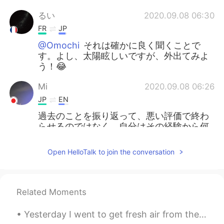
るい
2020.09.08 06:30
FR
JP
@Omochi
それは確かに良く聞くことで
す。よし、太陽眩しいですが、外出てみよ
う！😂
Mi
2020.09.08 06:26
JP
EN
過去のことを振り返って、悪い評価で終わ
らせるのではなく、自分はその経験から何
を学んだのか、またはその時から変わって
ないなら自分をどう変えたらいいかを考え
Open HelloTalk to join the conversation
るいい時間だと思います。Good luck🍀
Omochi
2020.09.08 06:26
JP
FR
Related Moments
頭が働きすぎちゃう時は、身体を動かす
Yesterday I went to get fresh air from the window and to relax a bit....緑茶🍵 It blew in a spider!!...
と、脳内物質のバランスが良くなって、ポ