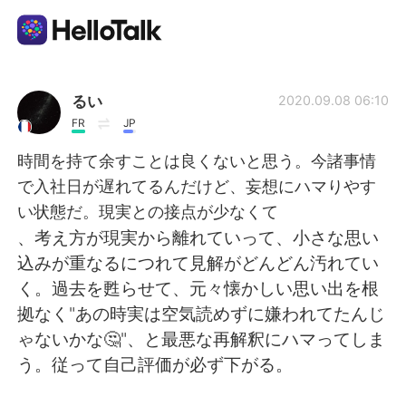
Language Exchange App
るい
2020.09.08 06:10
FR
JP
AI Grammar Checker
時間を持て余すことは良くないと思う。今諸事情
で入社日が遅れてるんだけど、妄想にハマりやす
English
い状態だ。現実との接点が少なくて
、考え方が現実から離れていって、小さな思い
込みが重なるにつれて見解がどんどん汚れてい
简体中文
繁體中文
く。過去を甦らせて、元々懐かしい思い出を根
拠なく"あの時実は空気読めずに嫌われてたんじ
Español
العربية
ゃないかな🤔"、と最悪な再解釈にハマってしま
う。従って自己評価が必ず下がる。
Français
Deutsch