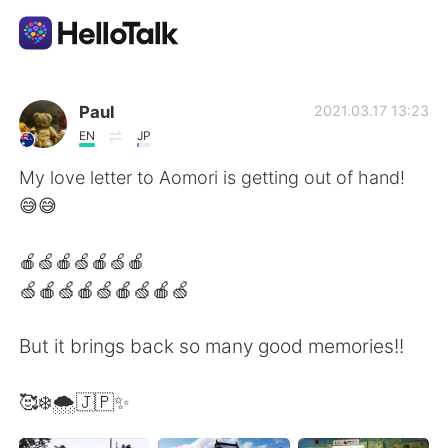
แอปแลกเปลี่ยนทางภาษา
Paul
2021.03.17 13:23
EN
JP
AI Grammar Checker
My love letter to Aomori is getting out of hand!
😅😅
ไทย
🍎🍏🍎🍏🍎🍏🍎
🍏🍎🍏🍎🍏🍎🍏🍎🍏
English
简体中文
But it brings back so many good memories!!
繁體中文
Español
🥰❄️🌨️🇯🇵✨
العربية
Français