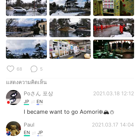
Deutsch
日本語
한국어
Русский
Indonesia
Italiano
Türkçe
Tiếng Việt
Português
68
5
แสดงความคิดเห็น
Poさん 포상
2021.03.18 12:12
JP
EN
I became want to go Aomori❄️🏔️⛄
Paul
2021.03.17 14:04
EN
JP