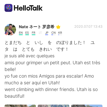
แอปแลกเปลี่ยนทางภาษา
Nate ネート 罗彦希
2020.07.07 13:43
EN
ES
FR
JP
CN
KR
AI Grammar Checker
とまだち と いし を のぼりました！ ユ
タ は とても きれい です！
ไทย
je suis allé avec quelques
amis pour grimper un petit peut. Utah est très
belle!
English
简体中文
yo fue con mios Amigos para escalar! Amo
mucho a ser aquí en Utah!
繁體中文
Español
went climbing with dinner friends. Utah is so
beautiful!
العربية
Français