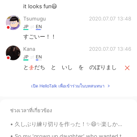
it looks fun😃
Tsumugu
2020.07.07 13:48
JP
EN
すごいー！！
Kana
2020.07.07 13:46
JP
EN
と
ま
だち と いし を のぼりまし
た！
と
も
だち と いし を のぼりまし
เปิด HelloTalk เพื่อเข้าร่วมในบทสนทนา
た！
mie
2020.07.07 13:45
ช่วงเวลาที่เกี่ยวข้อง
JP
EN
と
ま
だち と い
し
を
のぼりまし
久しぶり練り切りを作った！✨😄✨楽しかった！嬉しかった。和食を作って嬉しい。😝 失敗そうと思った。😜抹茶と一緒に食べて最高。でもカナダで買った抹茶はあまり美味しくない。笑笑！😜甘みがない。残念...
た！
So my 'grown up daughter' who wanted to go shopping with her friends and try coffee 🤦‍♀️, came ac...