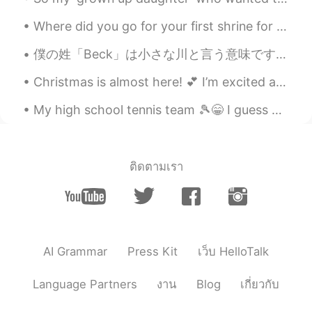
と
も
だち と い
わ
に
のぼりまし
た！
Where did you go for your first shrine for New Years? It took me a while but I finally got soba ...
僕の姓「Beck」は小さな川と言う意味です。「Brook」や「creek」や「stream」の意味が似ています。だから日本に生まれたら、たぶん名字が「小川」だと思います。 あなたはアメリカに生...
Megumi 恵
2020.07.07 13:44
JP
KR
Christmas is almost here! 💕 I’m excited and tired of it already. (Mostly because of the present b...
怖い！😱
My high school tennis team 🎾😁 I guess you can find me easily. I was the only Asian on the team. M...
ติดตามเรา
AI Grammar
Press Kit
เว็บ HelloTalk
Language Partners
งาน
Blog
เกี่ยวกับ