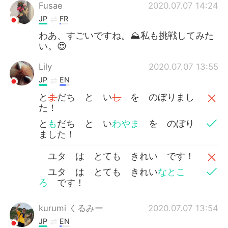
Fusae
2020.07.07 14:24
JP
FR
わあ、すごいですね。⛰私も挑戦してみた
い。😍
Lily
2020.07.07 13:55
JP
EN
と
ま
だち と い
し
を のぼりまし
た！
と
も
だち と い
わやま
を のぼり
ました！
ユタ は とても きれい です！
ユタ は とても きれい
なとこ
ろ
です！
kurumi くるみー
2020.07.07 13:54
JP
EN