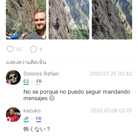
Deutsch
日本語
한국어
Русский
Indonesia
Italiano
Türkçe
Tiếng Việt
55
9
แสดงความคิดเห็น
Português
Dolores Rafael
2020.07.25 02:42
ES
FR
No se porque no puedo seguir mandando
mensajes 😑
kazuko
2020.07.08 02:01
JP
FR
怖くない？