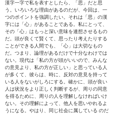
Deutsch
日本語
漢字一字で私を表すとしたら、「思」だと思
う。いろいろな理由があるのだが、今回は、一
한국어
Русский
つのポイントを強調したい。それは「思」の漢
字には「心」があることである。私にとって、
ไทย
Italiano
その「心」はもっと深い意味を連想させるもの
だ。頭が良くて賢くて、思ったり考えたりする
Türkçe
Tiếng Việt
ことができる人間でも、「心」は大切なもの
だ。つまり、論理があるだけで十分なわけでは
Português
ない。現代は「私の方が頭がいいので、みんな
の意見より、私の方が正しい」と思っている人
が多くて、彼らは、時に、反対の意見を持って
いる人をないがしろにする。確かに、頭が良い
人は状況をより正しく判断するが、周りの同意
を得るために、周りの人を理解しなければいけ
ない。その理解によって、他人を思いやれるよ
うになる。やはり、同じ社会に属している のだ