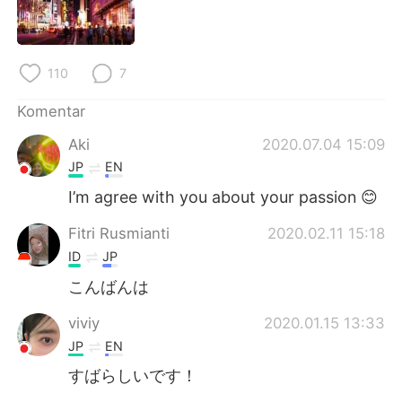
110
7
Komentar
Aki
2020.07.04 15:09
JP
EN
I’m agree with you about your passion 😊
Fitri Rusmianti
2020.02.11 15:18
ID
JP
こんばんは
viviy
2020.01.15 13:33
JP
EN
すばらしいです！