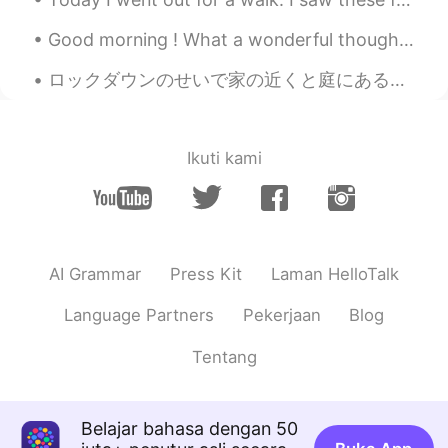
EN
JP
@Hiro
よかった! 考えを教えてくれてあり
Good morning ! What a wonderful thought is that some of our best days haven’t happened yet. So d...
がとう! やっぱり,言語の勉強はとてもいい
ですよね。こんなことさえ学べることで
ロックダウンのせいで家の近くと庭にあるお花しか見られません。だから来年の春のお花はきっと綺麗だと思います。 ロックダウンで生活のリズムが逆さまになってしまいましたが、何よりも人を助けることにな...
す。
Hiro
2019.09.08 04:24
Ikuti kami
JP
EN
すごいですね！同感です。反対の意見を言
われて、攻撃されたとさえ思う人がいま
す。個々の考えを尊重することはとても大
切ですよね。私は英語を学ぶことで、この
AI Grammar
Press Kit
Laman HelloTalk
ことも学びました😊
Language Partners
Pekerjaan
Blog
Tentang
Belajar bahasa dengan 50