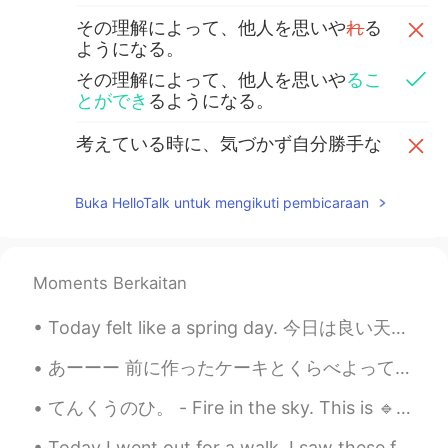
その理解によって、他人を思いや
れ
る
ようになる。
その理解によって、他人を思いや
るこ
とができ
るようになる。
考えている時に、気づかず自分勝手な
言動をしてしまう人がいる
のだ
が、私
は彼らに思いやりを持ってほしい。
Buka HelloTalk untuk mengikuti pembicaraan
考えている時に、気づかず自分勝手な
言動をしてしまう人がいるが、私は彼
らに思いやりを持ってほしい。
Moments Berkaitan
だから
、漢字一字で私を表すとした
ら、「思」である。
Today felt like a spring day. 今日は良い天気だった。 It's hard to think we had a lot of snow, even in Fukuok...
そのため
、漢字一字で私を表すとした
あーーー 前に作ったケーキとくらべよって思ってさかのぼったら、 うわあああ、何これ😵ちょー下手くそうじゃん、美味しく作れたって思って写真とってHellotalk にのせてたつもり？! 恥ず...
ら、「思」である。
てんくうのひ。 - Fire in the sky. This is 🔹️PART 2 of my sunset post from today. I simply could not sel...
Justin 嘉诚
2019.09.08 04:32
Today I went out for a walk. I saw these fabulous💖 cars. Wow! These always grab people's attentio...