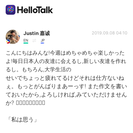
Aplikasi Pertukaran Bahasa
Justin 嘉诚
2019.09.08 04:10
EN
JP
AI Grammar Checker
こんにちはみんな!今週はめちゃめちゃ楽しかった
よ!毎日日本人の友達に会えるし,新しい友達を作れ
Indonesia
るし。もちろん,大学生活の
せいでちょっと疲れてるけどそれは仕方ないね
ぇ。もっとがんばりまあーっす! また作文を書い
English
简体中文
ておいたから,よろしければ,みていただけません
か? 🙇🏼‍♂️🙇🏼‍♂️🙇🏼‍♂️
繁體中文
Español
「私は思う」
العربية
Français