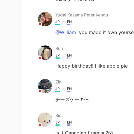
Yudai Kasama Peter Kendu
JP
EN
@William
you made it own yourse
Ruri
JP
EN
Happy birthday!! I like apple pie
Zin
JP
EN
チーズケーキ〜
Rio
JP
EN
Is it Canadian tiramisu?😲