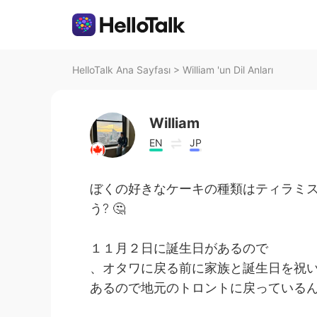
HelloTalk Ana Sayfası
>
William 'un Dil Anları
William
EN
JP
ぼくの好きなケーキの種類はティラミ
う? 🤔
１１月２日に誕生日があるので
、オタワに戻る前に家族と誕生日を祝いまし
あるので地元のトロントに戻っているん