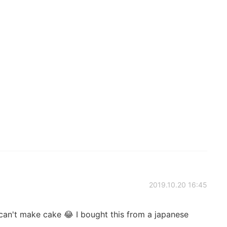
2019.10.20 16:45
can't make cake 😂 I bought this from a japanese