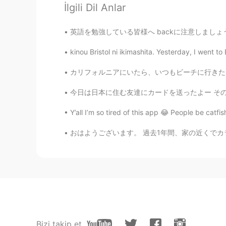
İlgili Dil Anlar
チョコレートケーキが好きです！ 1
英語を勉強している皆様へ backに注意しましょう!!! I back to Japa
nk
JP
EN
kinou Bristol ni ikimashita. Yesterday, I went to 
ガトーショコラ！
カリフォルニアにいたら、いつもビーチに行きたい。 If I’m in Californ
今日は日本に住む友達にカードを送ったよー その後近所のパン屋さんへー サービスとしてレー
Y’all I’m so tired of this app 😂 People be catfis
おはようございます。 過去1年間、家の近くでカラスを飼っています。 多くの人がカラス
Bizi takip et