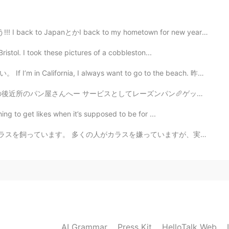
1月2日は私の誕生日でもあります！一緒ですね😊！
nとかI back to my hometown for new year'sはよく聞きますが、とても変で...
2019.10.19 04:10
Bristol. I took these pictures of a cobbleston...
ia, I always want to go to the beach. 昨日、ビーチの近い店で塩キャラ...
ズンパン🥖ゲットー おばちゃんありがとう😍 この人はよくオマケしてくれるで有名みたい。 他の店舗あっても...
hing to get likes when it’s supposed to be for ...
を嫌っていますが、実際にはカラスはこの惑星で最もインテリジェントな鳥の1つです。 この写真のカラスは私を...
AI Grammar
Press Kit
HelloTalk Web