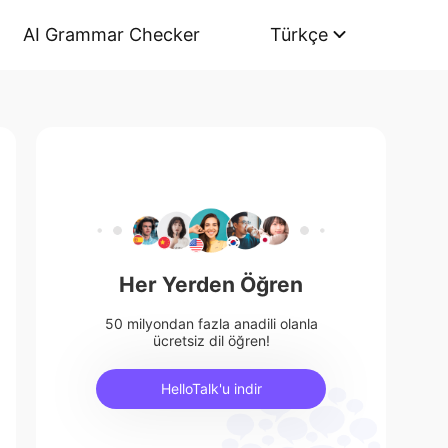
AI Grammar Checker
Türkçe
Her Yerden Öğren
50 milyondan fazla anadili olanla
ücretsiz dil öğren!
HelloTalk'u indir