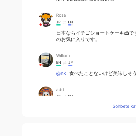
Rosa
JP
EN
日本ならイチゴショートケーキ🍰
のお気に入りです。
William
EN
JP
@nk
食べたことないけど美味しそう
add
JP
EN
Sohbete kat
誕生日おめでとうございます。 こ
Nao
JP
EN