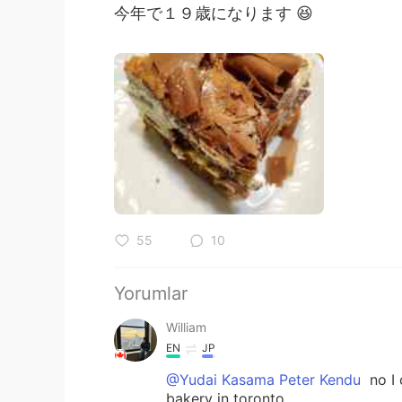
今年で１９歳になります 😆
55
10
Yorumlar
William
EN
JP
@Yudai Kasama Peter Kendu
no I 
bakery in toronto