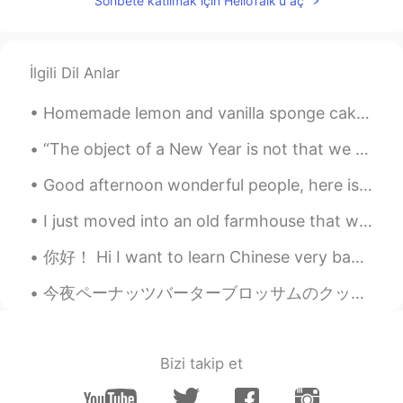
Sohbete katılmak için HelloTalk'u aç
この頃こんなサラダの弁当がちょっと
有名だ
この頃こんなサラダの弁当がちょっと
人気がある
İlgili Dil Anlar
そしてダイエット
のため
に
便利
そう
Homemade lemon and vanilla sponge cake with lemon icing ,filled with light cream and lemon marmal...
そしてダイエットに
良さ
そう
“The object of a New Year is not that we should have a new year. It is that we should have a new ...
ちなみに、この辺には今週末に雨
がく
Good afternoon wonderful people, here is another tongue twister for you! Pete's pa pete poked t...
る
そう
ちなみに、この辺には今週末に雨
にな
I just moved into an old farmhouse that was built in the 1700s. I was home alone and filming an E...
り
そう
你好！ Hi I want to learn Chinese very badly! Please help me improve and master the language and I w...
あいこ
2021.04.22 21:02
今夜ペーナッツバーターブロッサムのクッキーを作った Tonight I made peanut butter blossom cookies 大抵冬の時期にこんなクッキーを作るけど、これを食べ...
JP
EN
looks yummy☺️ せっかくの週末に雨は残
念〜😂
Bizi takip et