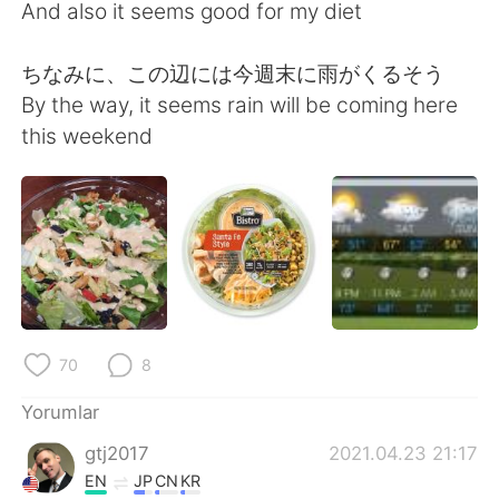
Deutsch
日本語
And also it seems good for my diet
한국어
Русский
ちなみに、この辺には今週末に雨がくるそう
By the way, it seems rain will be coming here
ไทย
Indonesia
this weekend
Italiano
Tiếng Việt
Português
70
8
Yorumlar
gtj2017
2021.04.23 21:17
EN
JP
CN
KR