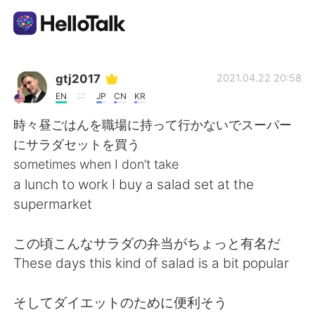
Dil Değişimi Uygulaması
gtj2017
2021.04.22 20:58
EN
JP
CN
KR
AI Grammar Checker
時々昼ごはんを職場に持って行かないでスーパー
にサラダセットを買う
Türkçe
sometimes when I don’t take
a lunch to work I buy a salad set at the
supermarket
English
简体中文
この頃こんなサラダの弁当がちょっと有名だ
繁體中文
Español
These days this kind of salad is a bit popular
العربية
Français
そしてダイエットのために便利そう