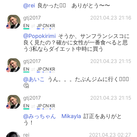
@rei
良かった👍🏻 ありがとう〜〜
gtj2017
2021.04.23 21:16
EN
JP
CN
KR
@Popokirimi
そうか、サンフランシスコに
良く見たの？確かに女性が一番食べると思
う:)私ならダイエット中時に買う
gtj2017
2021.04.23 21:15
EN
JP
CN
KR
@あいこ
うん。。。たぶんジムに行く🏃🏼‍♂️
🤔
gtj2017
2021.04.23 21:15
EN
JP
CN
KR
@みっちゃん Mikayla
訂正をありがと
う！
rei
2021.04.23 02:27