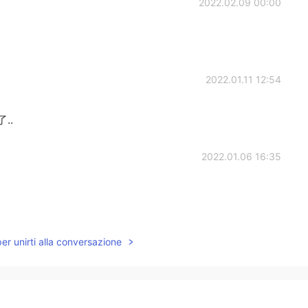
2022.02.09 00:00
2022.01.11 12:54
..
2022.01.06 16:35
2022.01.03 11:53
per unirti alla conversazione