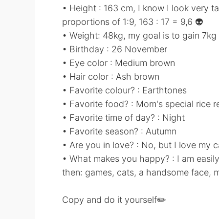
• Height : 163 cm, I know I look very tal
proportions of 1:9, 163 : 17 = 9,6 👽
• Weight: 48kg, my goal is to gain 7kg
• Birthday : 26 November
• Eye color : Medium brown
• Hair color : Ash brown
• Favorite colour? : Earthtones
• Favorite food? : Mom's special rice r
• Favorite time of day? : Night
• Favorite season? : Autumn
• Are you in love? : No, but I love my c
• What makes you happy? : I am easily 
then: games, cats, a handsome face, m
Copy and do it yourself✏️