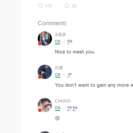
175
35
Commenti
A清凉
CN
EN
Nice to meet you.
白夜
CN
JP
You don't want to gain any more we
ᑕᕼᑌᗩᑎ
CN
FR
EN
😒