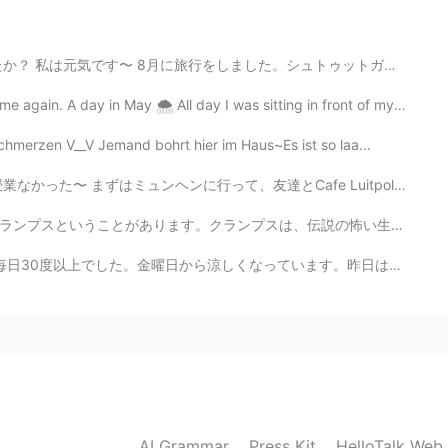
2021.12.30 01:26
。シュトゥットガルトとフランクフルトに住んでいる友達に会いに行きました。すごく楽しかったです。 明後日試...
A day in May 🌨 All day I was sitting in front of my ...
2021.12.27 14:53
hmerzen V__V Jemand bohrt hier im Haus~Es ist so laa...
友達とCafe Luitpoldというカフェに行ってきた。 そのあと久しぶりに韓国語のタンデムパートナーに会...
伝説の怖い生物です。通りを歩きながら悪い子供に罰を与えます。主に木の棒で子供や女性を打ちます。僕はドイツの...
2021.12.25 13:28
ます。昨日は、ハンブルクで大雷雨がありました。大雷雨の時、木の下で待っていました。とても楽しかったです。😄😄😄
2021.12.25 13:28
e?
AI Grammar
Press Kit
HelloTalk Web