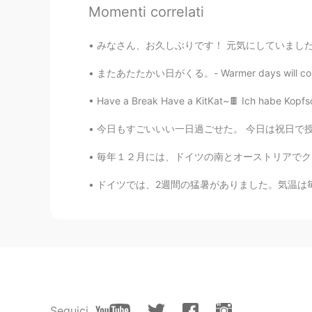
小田木c
Momenti correlati
CN
EN
What's this
みなさん、お久しぶりです！ 元気にしていましたか？ 私は元気です〜 8月に旅行をしました
またあたたかい日がくる。- Warmer days will come again. 
WEN 弘文馆
CN
EN
JP
RU
Have a Break Have a KitKat~🍫 Ich habe Kopfsc
Good talk😉
今日もすごいいい一日過ごせた。 今日は祝日で授業なかった〜 まずはミュンヘンに行って、
毎年１２月には、ドイツの南とオーストリアでクランプスということがあります。クランプスは、
zywoo
CN
EN
ドイツでは、2週間の猛暑がありました。気温は毎日30度以上でした。金曜日から涼しくなってい
I want to make friends with you
zywoo
CN
EN
Sister, can you pay attention to m
Seguici