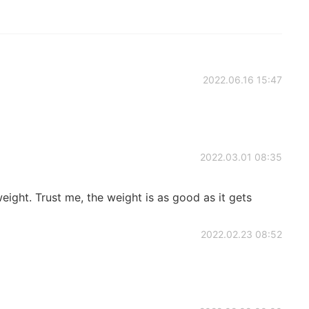
2022.06.16 15:47
2022.03.01 08:35
ight. Trust me, the weight is as good as it gets
2022.02.23 08:52