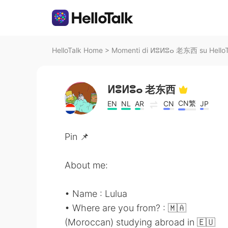
HelloTalk Home
>
Momenti di ⵍⵓⵍⵓⴰ 老东西 su HelloT
ⵍⵓⵍⵓⴰ 老东西
CN繁
EN
NL
AR
CN
JP
Pin 📌
About me:
• Name : Lulua
• Where are you from? : 🇲🇦
(Moroccan) studying abroad in 🇪🇺