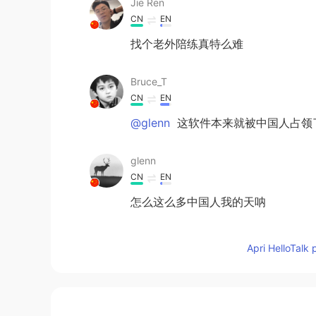
Jie Ren
CN
EN
找个老外陪练真特么难
Bruce_T
CN
EN
@glenn
这软件本来就被中国人占领了
glenn
CN
EN
怎么这么多中国人我的天呐
Dr.L
Apri HelloTalk 
CN
DE
talk to me