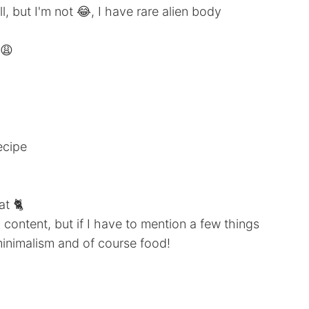
l, but I'm not 😂, I have rare alien body
 😩
ecipe
at 🐈
content, but if I have to mention a few things
inimalism and of course food!