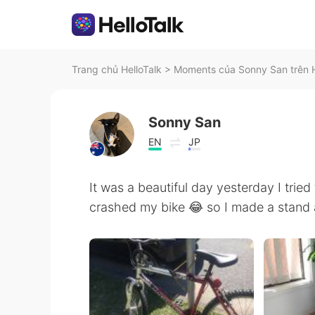
Trang chủ HelloTalk
>
Moments của Sonny San trên H
Sonny San
EN
JP
It was a beautiful day yesterday I tried 
crashed my bike 😂 so I made a stand 