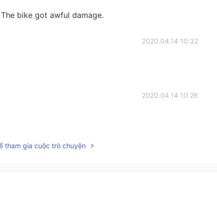
 The bike got awful damage.
2020.04.14 10:32
2020.04.14 10:26
ể tham gia cuộc trò chuyện