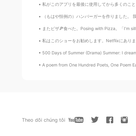
私がこのアプリを最後に使用してから多くのことが起こりました。 ２年前の10月、2羽兎
（もはや恒例の）ハンバーガーを作りました。 我慢できず、パテが出来上がったやいなやかぶ
またピザ🍕食べた。Posing with Pizza。「I’m silly somet
私はこのショーをお勧めします。Netflixにあります。 とても楽しいです! もう二度見
500 Days of Summer (Drama) Summer: I dream abo
A poem from One Hundred Poets, One Poem Eac
Theo dõi chúng tôi