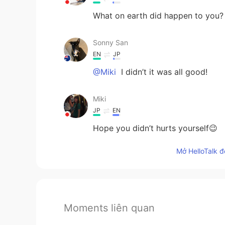
What on earth did happen to you?
Sonny San
EN
JP
@Miki
I didn’t it was all good!
Miki
JP
EN
Hope you didn’t hurts yourself😉
Mở HelloTalk đ
Moments liên quan