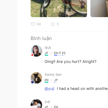
68
5
Bình luận
ゆみ
JP
EN
IT
ES
Omg!! Are you hurt? Alright?
Sonny San
EN
JP
@yuji
I had a head on with anothe
yuji
JP
EN