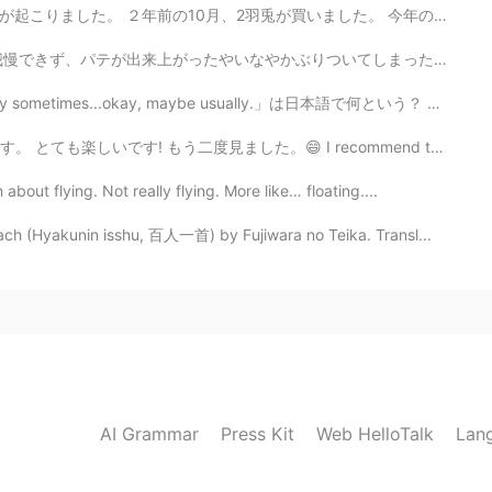
が買いました。 今年の１月、大学を卒業しました。それに、前の犬が亡くなりました。とても悲しかったです。 ...
りついてしまったので、そこらへんに散らばってる胡麻と秘伝ソース（ただのマヨケチャップ）は見て見ぬふりしましょ...
imes...okay, maybe usually.」は日本語で何という？ 東京ミッドタウンの夕方花見は...
ました。😄 I recommend this show. It’s on Netflix. I real...
ut flying. Not really flying. More like… floating....
h (Hyakunin isshu, 百人一首) by Fujiwara no Teika. Transl...
AI Grammar
Press Kit
Web HelloTalk
Lan