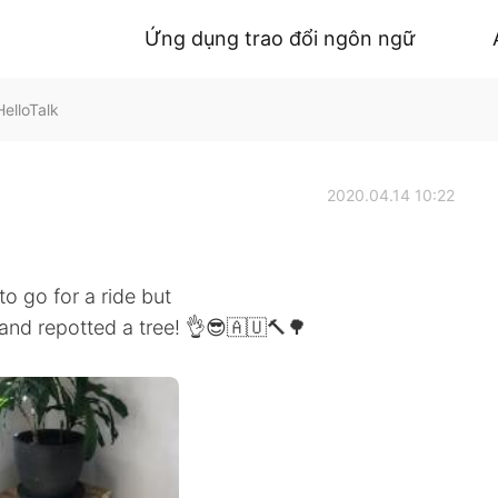
Ứng dụng trao đổi ngôn ngữ
elloTalk
2020.04.14 10:22
to go for a ride but
and repotted a tree! 👌😎🇦🇺🔨🌳