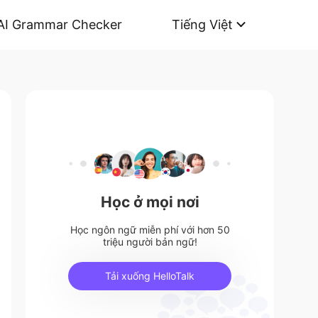
AI Grammar Checker
Tiếng Việt
Học ở mọi nơi
Học ngôn ngữ miễn phí với hơn 50
triệu người bản ngữ!
Tải xuống HelloTalk