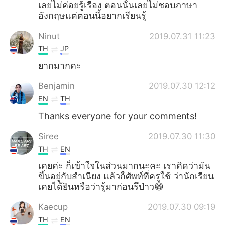
เลยไม่ค่อยรู้เรื่อง​ ตอนนั้นเลยไม่ชอบภาษา
อังกฤษ​แต่ตอนนี้อยากเรียนรู้
Ninut
2019.07.31 11:23
TH
JP
ยากมากคะ
Benjamin
2019.07.30 12:12
EN
TH
Thanks everyone for your comments!
Siree
2019.07.30 11:30
TH
EN
เคยค่ะ​ ก็เข้าใจในส่วนมากนะคะ​ เราคิดว่ามัน
ขึ้นอยู่​กับสำเนียง​ แล้วก็ศัพท์​ที่ครูใช้​ ว่านักเรียน
เคยได้ยินหรือว่ารู้มาก่อนรึป่าว😁
Kaecup
2019.07.30 09:19
TH
EN