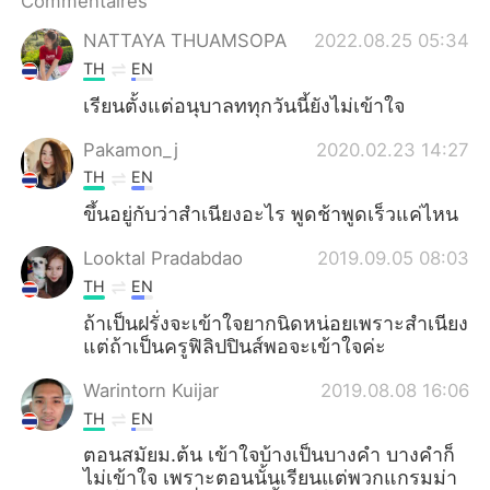
Commentaires
日本語
한국어
NATTAYA THUAMSOPA
2022.08.25 05:34
Русский
ไทย
TH
EN
เรียนตั้งแต่อนุบาลททุกวันนี้ยังไม่เข้าใจ
Indonesia
Italiano
Pakamon_j
2020.02.23 14:27
Türkçe
Tiếng Việt
TH
EN
ขึ้นอยู่กับว่าสำเนียงอะไร​ พูดช้าพูดเร็วแค่ไหน
Português
Looktal Pradabdao
2019.09.05 08:03
TH
EN
ถ้าเป็นฝรั่งจะเข้าใจยากนิดหน่อยเพราะสำเนียง
แต่ถ้าเป็นครูฟิลิปปินส์พอจะเข้าใจค่ะ
Warintorn Kuijar
2019.08.08 16:06
TH
EN
ตอนสมัยม.ต้น​ เข้าใจบ้างเป็นบางคำ​ บางคำก็
ไม่เข้าใจ​ เพราะตอนนั้นเรียนแต่พวกแกรมม่า​