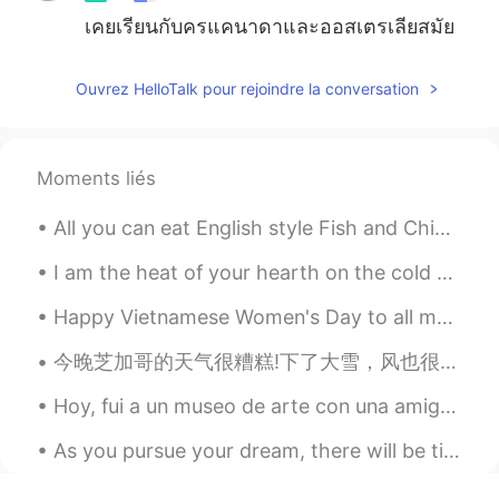
เคยเรียนกับครูแคนาดาและออสเตรเลียสมัย
เด็กค่ะ ฟังรู้เรื่อง เพราะครูใช้ศัพท์ง่ายๆ✨
Ouvrez HelloTalk pour rejoindre la conversation
Fah
2019.07.30 07:59
TH
CN
Depends. If they talk too fast, then I
Moments liés
won’t understand
All you can eat English style Fish and Chips. 12.95 Canadian. Best in Vancouver! added some d...
cha
2019.07.30 07:26
TH
EN
I am the heat of your hearth on the cold winter nights, the friendly shade screening you from the...
It’s not hard to understand , they took me
Happy Vietnamese Women's Day to all my veitnam friends ~ 😃 Chúc mừng ngày phụ nữ việt nam Chú...
done’t worry about grammar any may
make me slow down
今晚芝加哥的天气很糟糕!下了大雪，风也很大。明天早上人行道一定会很滑! 大家慢慢地走。 Chicago's weather is a total mess! It is snowing har...
nayenayy
2019.07.30 07:23
Hoy, fui a un museo de arte con una amiga de HelloTalk. 🥰 Pasamos un día muy bonita juntas y disf...
CN繁
TH
As you pursue your dream, there will be times when you feel that you are not making any progress....
ตอนนี้เรียนภาษาอังกฤษกับครูไต้หวันค่ะ
สำเนียงก็จะแปลกๆหน่อย ฟังออกบ้างไม่ออก