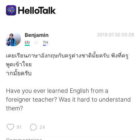
Appli d'échange linguistique
Benjamin
2019.07.30 05:28
EN
TH
AI Grammar Checker
เคยเรียนภาษาอังกฤษกับครูต่างชาติมั้ยครับ ฟังที่ครู
พูดเข้าใจย
Français
ากมั้ยครับ
Have you ever learned English from a
English
简体中文
foreigner teacher? Was it hard to understand
them?
繁體中文
Español
العربية
Deutsch
91
24